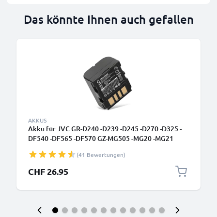
Das könnte Ihnen auch gefallen
AKKUS
Akku für JVC GR-D240 -D239 -D245 -D270 -D325 -
DF540 -DF565 -DF570 GZ-MG505 -MG20 -MG21
700mAh 7.4V von CELLONIC
(41 Bewertungen)
CHF 26.95