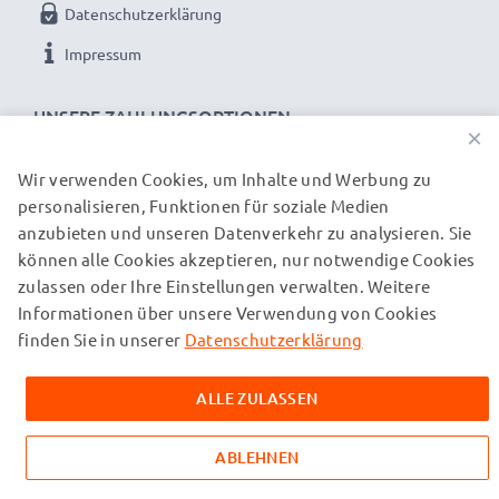
Datenschutzerklärung
Impressum
UNSERE ZAHLUNGSOPTIONEN
×
Wir verwenden Cookies, um Inhalte und Werbung zu
personalisieren, Funktionen für soziale Medien
UNSERE VERSANDPARTNER
anzubieten und unseren Datenverkehr zu analysieren. Sie
können alle Cookies akzeptieren, nur notwendige Cookies
zulassen oder Ihre Einstellungen verwalten. Weitere
© subtel.ch 2026
Informationen über unsere Verwendung von Cookies
Alle Preise verstehen sich inklusive Mehrwertsteuer und
zuzüglich Versandkosten. Bitte beachten Sie, dass alle
finden Sie in unserer
Datenschutzerklärung
aufgeführten Marken eingetragene Marken ihrer jeweiligen
Inhaber sind und ausschließlich zur Information über unsere
ALLE ZULASSEN
Produkte auf unseren Webseiten genannt werden.
ABLEHNEN