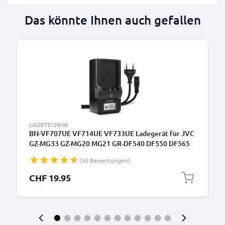
Das könnte Ihnen auch gefallen
LADETECHNIK
BN-VF707UE VF714UE VF733UE Ladegerät für JVC
GZ-MG33 GZ-MG20 MG21 GR-DF540 DF550 DF565
DF570 GR-X5 Kamera-Akkus von CELLONIC
(30 Bewertungen)
CHF 19.95