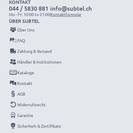
KONTAKT
044 / 5830 881
info@subtel.ch
Mo - Fr: 10:00 to 21:00
Kontaktformular
ÜBER SUBTEL
HINWEIS:
Für optimale Leistung und Langlebigkeit
Über Uns
laden Sie die Akkus vor der ersten Nutzung
FAQ
vollständig auf.
Zahlung & Versand
Jeder CELLONIC Akku wird streng geprüft, um
Händler & Institutionen
höchste Leistung und lange Lebensdauer zu
Kataloge
garantieren.
Kontakt
Jetzt bestellen – Schnelle Lieferung & 3 Jahren
Garantie!
AGB
Widerrufsrecht
Garantie
Sicherheit & Zertifikate