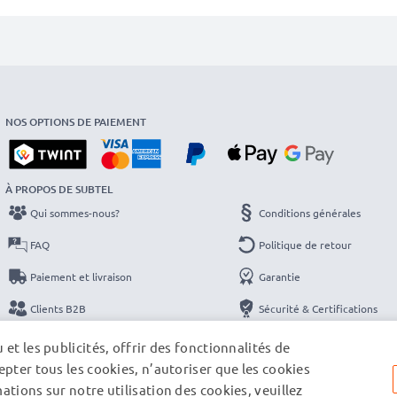
NOS OPTIONS DE PAIEMENT
À PROPOS DE SUBTEL
Qui sommes-nous?
Conditions générales
FAQ
Politique de retour
Paiement et livraison
Garantie
Clients B2B
Sécurité & Certifications
Catalogues
Protection des données
et les publicités, offrir des fonctionnalités de
pter tous les cookies, n’autoriser que les cookies
Contact
Mentions légales
tions sur notre utilisation des cookies, veuillez