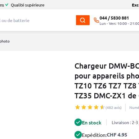
ans
Qualité supérieure
Exc
044 / 5830 881
Lun - Ven: 10:00 - 21:0
 photo
Chargeur DMW-BCG
pour appareils ph
TZ10 TZ6 TZ7 TZ8
TZ35 DMC-ZX1 de
(482 avis)
Numér
En stock
Livraison : 2-
CHF 4.95
Expédition: