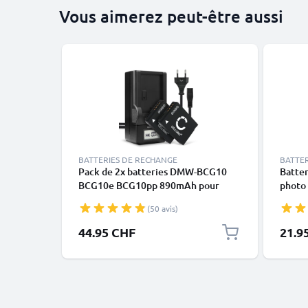
Vous aimerez peut-être aussi
BATTERIES DE RECHANGE
BATTE
Pack de 2x batteries DMW-BCG10
Batte
BCG10e BCG10pp 890mAh pour
photo
appareil photo Panasonic Lumix
Lumix
(50 avis)
DMC-TZ10 TZ6 TZ7 TZ8 TZ18 TZ20
Rempl
TZ25 TZ30 TZ31 TZ35 DMC-ZX1 -
-BCG1
44.95 CHF
21.9
Avec chargeur DE-A66 et câble
d'alimentation