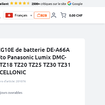
ellent
2500+
critiques sur le site
Google
B2B
0.00 CHF
▾
Toggle minicart, Le pan
0
10E de batterie DE-A66A
oto Panasonic Lumix DMC-
 TZ18 TZ20 TZ25 TZ30 TZ31
 CELLONIC
o d’article: 201076
3 jours ouvrables