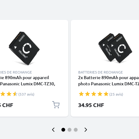
RIES DE RECHANGE
BATTERIES DE RECHANGE
rie 890mAh pour appareil
2x Batterie 890mAh pour appa
 Panasonic Lumix DMC-TZ30,
photo Panasonic Lumix DMC-T
 DMC-TZ35, Lumix DMC-TZ10 -
Lumix DMC-TZ35, Lumix DMC-T
(537 avis)
(25 avis)
acement modèle DMW-BCG10
Remplacement modèle DMW-
0E -BCG10pp
BCG10E
5 CHF
34.95 CHF