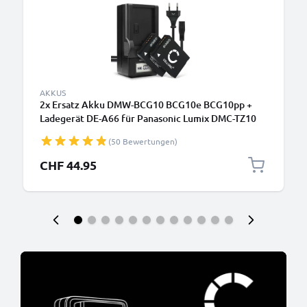
AKKUS
2x Ersatz Akku DMW-BCG10 BCG10e BCG10pp +
Ladegerät DE-A66 für Panasonic Lumix DMC-TZ10
TZ6 TZ7 TZ8 TZ18 TZ20 TZ25 TZ30 TZ31 TZ35 DMC-
(50 Bewertungen)
ZX1 Kamera - 890mAh Ersatzakku Batterie,
Ladekabel, Akkuladegerät
CHF 44.95