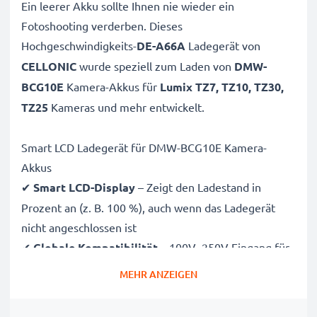
Ein leerer Akku sollte Ihnen nie wieder ein
Fotoshooting verderben. Dieses
Hochgeschwindigkeits-
DE-A66A
Ladegerät von
CELLONIC
wurde speziell zum Laden von
DMW-
BCG10E
Kamera-Akkus für
Lumix TZ7, TZ10, TZ30,
TZ25
Kameras und mehr entwickelt.
Smart LCD Ladegerät für DMW-BCG10E Kamera-
Akkus
✔
Smart LCD-Display
– Zeigt den Ladestand in
Prozent an (z. B. 100 %), auch wenn das Ladegerät
nicht angeschlossen ist
✔
Globale Kompatibilität
– 100V–250V Eingang für
weltweiten Einsatz
MEHR ANZEIGEN
✔
Intelligentes Laden
– Sanfte, variable Spannung
verlängert die Lebensdauer des Akkus