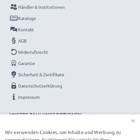
bitte Akkus vor dem ersten Einsatz vollständig
Händler & Institutionen
aufladen.
Kataloge
Kontakt
Verpassen Sie nie wieder einen Moment mit dem
AGB
kompakten LCD-Ladegerät von CELLONIC. Jetzt
bestellen mit schneller Lieferung und 3 Jahren
Widerrufsrecht
Garantie!
Garantie
Sicherheit & Zertifikate
Datenschutzerklärung
Impressum
UNSERE ZAHLUNGSOPTIONEN
×
Wir verwenden Cookies, um Inhalte und Werbung zu
personalisieren, Funktionen für soziale Medien