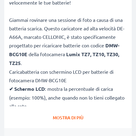
velocemente le tue batterie!
Giammai rovinare una sessione di foto a causa di una
batteria scarica. Questo caricatore ad alta velocità DE-
A66A, marcato CELLONIC, è stato specificamente
progettato per ricaricare batterie con codice
DMW-
BCG10E
della fotocamera
Lumix TZ7, TZ10, TZ30,
TZ25
.
Caricabatteria con schermino LCD per batterie di
fotocamera DMW-BCG10E
✔
Schermo LCD
: mostra la percentuale di carica
(esempio: 100%), anche quando non lo tieni collegato
alla rete
✔
Compatibilità universale
: 100V–250V input
MOSTRA DI PIÙ
flessibile, utilizzabile ovunque, in Italia, Europa o fuori
Europa