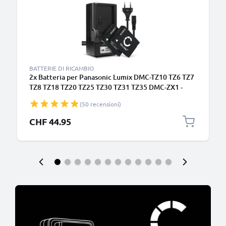
BATTERIE DI RICAMBIO
2x Batteria per Panasonic Lumix DMC-TZ10 TZ6 TZ7
TZ8 TZ18 TZ20 TZ25 TZ30 TZ31 TZ35 DMC-ZX1 -
DMW-BCG10 BCG10e BCG10pp 890mAh +
(50 recensioni)
Caricabatteria DE-A66 di Ricambio sostituzione
scorta
CHF 44.95