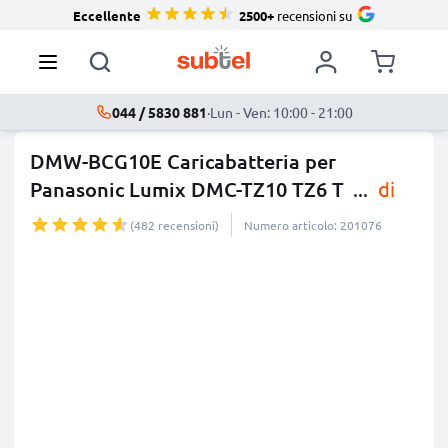
Eccellente
2500+
recensioni su
044 / 5830 881
·
Lun - Ven: 10:00 - 21:00
DMW-BCG10E Caricabatteria per
Panasonic Lumix DMC-TZ10 TZ6 T
...
di
più
(482 recensioni)
Numero articolo: 201076