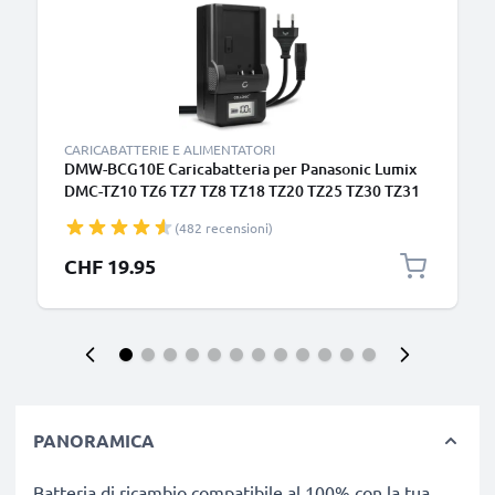
CARICABATTERIE E ALIMENTATORI
DMW-BCG10E Caricabatteria per Panasonic Lumix
DMC-TZ10 TZ6 TZ7 TZ8 TZ18 TZ20 TZ25 TZ30 TZ31
TZ35 DMC-ZX1 Batterie per fotocamera marca
(482 recensioni)
CELLONIC
CHF 19.95
PANORAMICA
Batteria di ricambio compatibile al 100% con la tua