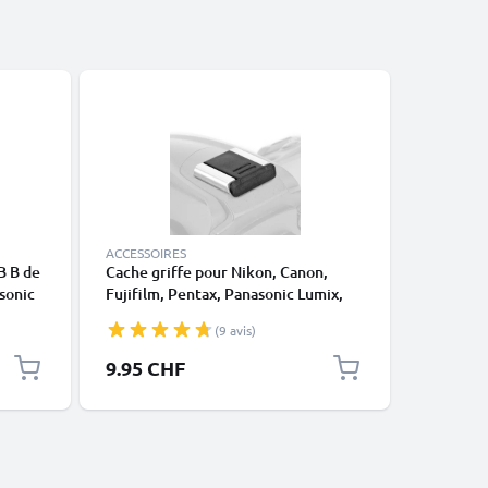
-5%
ACCESSOIRES
CÂBLES E
B B de
Cache griffe pour Nikon, Canon,
Câble RC
sonic
Fujifilm, Pentax, Panasonic Lumix,
LX100, F
1
Leica de CELLONIC
GX7, GH
(9 avis)
 GM1
AVC1 de 
e
Câble Au
Prix spéc
9.95 CHF
14.20 
pour TV,
Console