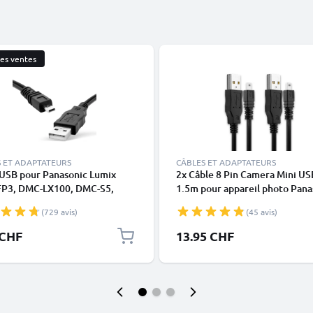
res ventes
 ET ADAPTATEURS
CÂBLES ET ADAPTATEURS
 USB pour Panasonic Lumix
2x Câble 8 Pin Camera Mini US
P3, DMC-LX100, DMC-S5,
1.5m pour appareil photo Pana
Z300, DMC-FZ1000, DMC-
Lumix S5 LX100 FZ1000 GH4 S
(729 avis)
(45 avis)
DMC-GM1, DMC-FZ200, DMC-
FZ150 FZ300 GF1 G7 GF6 GX1
DMC-GX7, DMC-GF6, DMC-
LX5 G70 GX7 GM5 transfert d
 CHF
13.95 CHF
 DMC-G7, DMC-S1, DMC-GH4,
données 1A noir PVC
F1, DMC-LX5, DMC-TZ60,
Z18, DMC-LX3 - 1.5m, DMW-
 Câble Data Charge