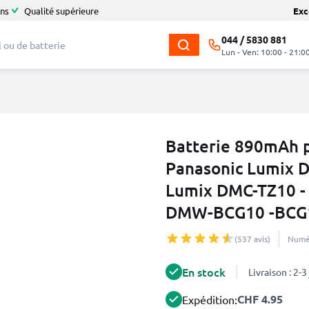
ans
Qualité supérieure
Exc
044 / 5830 881
Lun - Ven: 10:00 - 21:0
Batterie 890mAh p
Panasonic Lumix 
Lumix DMC-TZ10 -
DMW-BCG10 -BCG
(537 avis)
Numér
En stock
Livraison : 2-
CHF 4.95
Expédition: