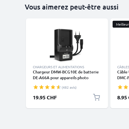
Vous aimerez peut-être aussi
Meilleu
CHARGEURS ET ALIMENTATIONS
CÂBLES
Chargeur DMW-BCG10E de batterie
Câble
DE-A66A pour appareils photo
DMC-F
Panasonic Lumix DMC-TZ10 TZ6 TZ7
DMC-F
(482 avis)
TZ8 TZ18 TZ20 TZ25 TZ30 TZ31 TZ35
GM5, 
DMC-ZX1 de CELLONIC
TZ5, 
19.95 CHF
8.95
SZ10,
DMC-G
DMC-F
USBC1