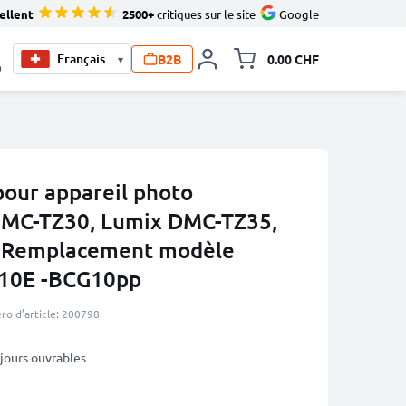
ellent
2500+
critiques sur le site
Google
B2B
0.00 CHF
▾
Toggle minicart, Le pan
0
our appareil photo
DMC-TZ30, Lumix DMC-TZ35,
 Remplacement modèle
10E -BCG10pp
o d’article: 200798
3 jours ouvrables