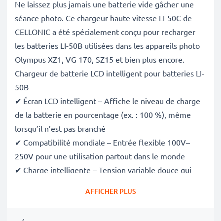
Ne laissez plus jamais une batterie vide gâcher une
séance photo. Ce chargeur haute vitesse LI-50C de
CELLONIC a été spécialement conçu pour recharger
les batteries LI-50B utilisées dans les appareils photo
Olympus XZ1, VG 170, SZ15 et bien plus encore.
Chargeur de batterie LCD intelligent pour batteries LI-
50B
✔ Écran LCD intelligent – Affiche le niveau de charge
de la batterie en pourcentage (ex. : 100 %), même
lorsqu’il n’est pas branché
✔ Compatibilité mondiale – Entrée flexible 100V–
250V pour une utilisation partout dans le monde
✔ Charge intelligente – Tension variable douce qui
prolonge la durée de vie de la batterie
AFFICHER PLUS
✔ Sécurité certifiée – Conforme aux normes CE et
RoHS, avec protection contre la surcharge, la