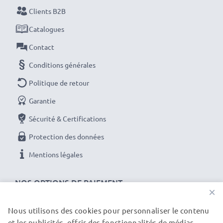
vos batteries avant leur première utilisation.
Clients B2B
Catalogues
Ne ratez plus jamais un cliché avec ce chargeur de
batterie LCD intelligent et compact de CELLONIC.
Contact
Commandez dès maintenant pour une livraison rapide
Conditions générales
et une garantie de 3 ans !
Politique de retour
Garantie
Sécurité & Certifications
Protection des données
Mentions légales
NOS OPTIONS DE PAIEMENT
×
Nous utilisons des cookies pour personnaliser le contenu
et les publicités, offrir des fonctionnalités de médias