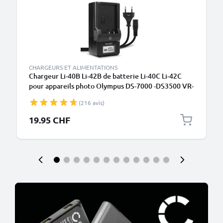
CHARGEURS ET ALIMENTATIONS
Chargeur Li-40B Li-42B de batterie Li-40C Li-42C
pour appareils photo Olympus DS-7000 -DS3500 VR-
310 -320 VH-210 FE-4000 -20 -230 -340 Tough TG-
(216 avis)
320 de CELLONIC
19.95 CHF