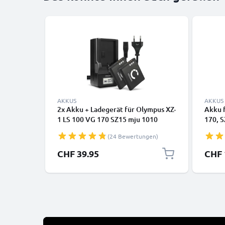
AKKUS
AKKUS
2x Akku + Ladegerät für Olympus XZ-
Akku f
1 LS 100 VG 170 SZ15 mju 1010
170, S
SP800 TG 870 TG850 Li-50B
Tough 
(24 Bewertungen)
730mA
CHF 39.95
CHF 