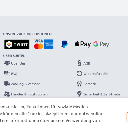
UNSERE ZAHLUNGSOPTIONEN
ÜBER SUBTEL
Über Uns
AGB
FAQ
Widerrufsrecht
Zahlung & Versand
Garantie
Händler & Institutionen
Sicherheit & Zertifikate
Kataloge
Datenschutzerklärung
onalisieren, Funktionen für soziale Medien
e können alle Cookies akzeptieren, nur notwendige
Kontakt
Impressum
eitere Informationen über unsere Verwendung von