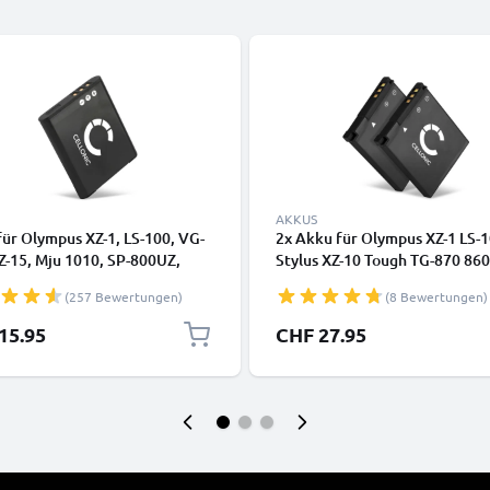
AKKUS
ür Olympus XZ-1, LS-100, VG-
2x Akku für Olympus XZ-1 LS-
Z-15, Mju 1010, SP-800UZ,
Stylus XZ-10 Tough TG-870 860
TG-870, Li-50B, Stylus XZ-10
TG-2 SP-800UZ 810UZ 720UZ
(257 Bewertungen)
(8 Bewertungen)
h von CELLONIC
730mAh von CELLONIC
15.95
CHF 27.95