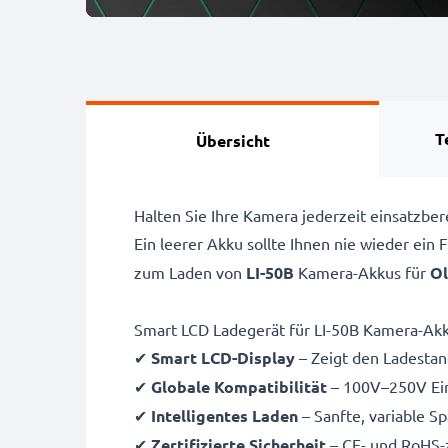
T
Übersicht
Halten Sie Ihre Kamera jederzeit einsatzb
Ein leerer Akku sollte Ihnen nie wieder ein
zum Laden von
LI-50B
Kamera-Akkus für
Ol
Smart LCD Ladegerät für LI-50B Kamera-Ak
✔
Smart LCD-Display
– Zeigt den Ladestand
✔
Globale Kompatibilität
– 100V–250V Ein
✔
Intelligentes Laden
– Sanfte, variable S
✔
Zertifizierte Sicherheit
– CE- und RoHS-z