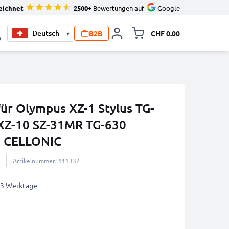
eichnet
2500+
Bewertungen auf
Google
B2B
CHF 0.00
▾
Minikarte um
0
für Olympus XZ-1 Stylus TG-
 XZ-10 SZ-31MR TG-630
n CELLONIC
Artikelnummer: 111332
2-3 Werktage