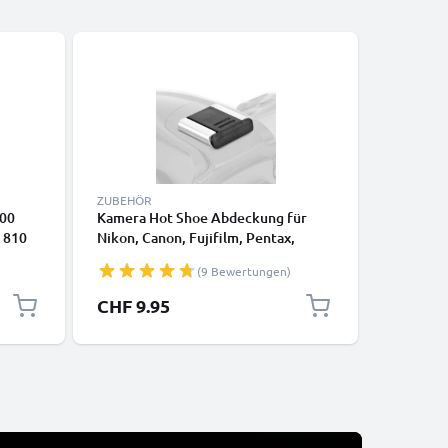
-5%
ZUBEHÖR
KABEL & 
100
Kamera Hot Shoe Abdeckung für
12 Pin U
 810
Nikon, Canon, Fujifilm, Pentax,
Olympus 
Panasonic Lumix, Leica von
OM-D E-M
(9 Bewertungen)
CELLONIC
Tough TG
Fotokam
Sonderpr
CHF 9.95
CHF 14
Datenkab