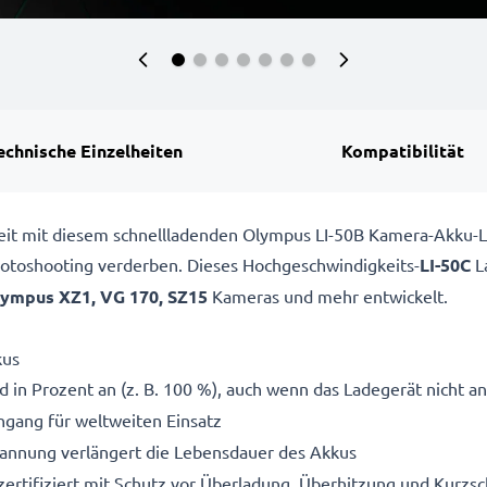
echnische Einzelheiten
Kompatibilität
ereit mit diesem schnellladenden Olympus LI-50B Kamera-Akku
 Fotoshooting verderben. Dieses Hochgeschwindigkeits-
LI-50C
L
ympus XZ1, VG 170, SZ15
Kameras und mehr entwickelt.
kus
 in Prozent an (z. B. 100 %), auch wenn das Ladegerät nicht an
gang für weltweiten Einsatz
pannung verlängert die Lebensdauer des Akkus
ertifiziert mit Schutz vor Überladung, Überhitzung und Kurzsc