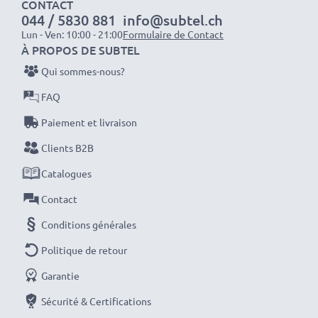
CONTACT
professionels compétants
044 / 5830 881
info@subtel.ch
✔
100% compatible
avec votre batterie
Lun - Ven: 10:00 - 21:00
Formulaire de Contact
d'origine Nikon EN-EL5
À PROPOS DE SUBTEL
Qui sommes-nous?
Données techniques:
FAQ
Marque:
CELLONIC
Paiement et livraison
Capacité
: 1180mAh
Clients B2B
Tension
: 3.6V - 3.7V
Type de cellule
: Lithium Ion
Catalogues
Couleur
: gris
Contact
Conditions générales
Avec CELLONIC – vous avez une batterie neuve de
Politique de retour
rechange pas chère et de grande qualité pour votre
appareil Nikon Coolpix P520, Coolpix S10.
Garantie
Sécurité & Certifications
Commandez votre batterie facilement et en toute