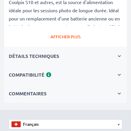
Coolpix S10 et autres, est la source d'alimentation
idéale pour les sessions photo de longue durée. Idéal
pour un remplacement d'une batterie ancienne ou en
batterie de secours pour votre appareil photo préféré.
AFFICHER PLUS
Avec cette batterie neuve de substitution CELLONIC,
retrouvez la performance de votre appareil photo
DÉTAILS TECHNIQUES
comme au jour de son achat.
COMPATIBILITÉ
✔
Batterie de rechange de très bonne qualité
avec
une grande
Capacité: 1180mAh
✔
Longue durée de vie
avec sa Technologie moderne
COMMENTAIRES
au lithium sans effet de mémoire
✔
Sécurité et Fiabilité Garanties contre
: Courts-
Circuits, Surchauffes, Surtensions
▾
✔
Les batteries sont testées et contrôlées
par des