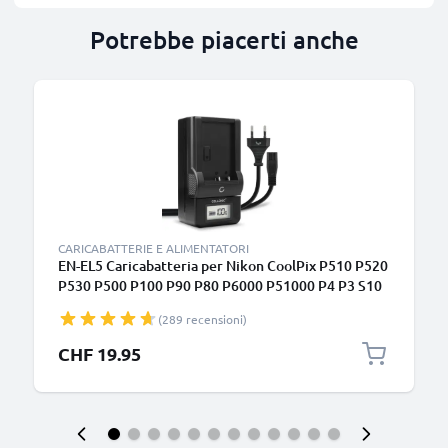
Potrebbe piacerti anche
CARICABATTERIE E ALIMENTATORI
EN-EL5 Caricabatteria per Nikon CoolPix P510 P520
P530 P500 P100 P90 P80 P6000 P51000 P4 P3 S10
3700 Batterie per fotocamera marca CELLONIC
(289 recensioni)
CHF 19.95