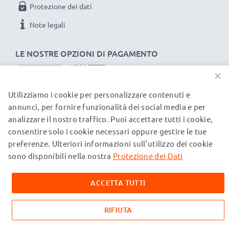
Protezione dei dati
Note legali
LE NOSTRE OPZIONI DI PAGAMENTO
×
Utilizziamo i cookie per personalizzare contenuti e
I NOSTRI PARTNER DI SPEDIZIONE
annunci, per fornire funzionalità dei social media e per
analizzare il nostro traffico. Puoi accettare tutti i cookie,
consentire solo i cookie necessari oppure gestire le tue
© subtel.ch 2026
preferenze. Ulteriori informazioni sull’utilizzo dei cookie
Tutti i prezzi sono comprensivi di IVA e al netto dei costi di
spedizione. Si prega di notare che tutti i marchi citati sono
sono disponibili nella nostra
Protezione dei Dati
marchi registrati dei rispettivi proprietari e vengono
menzionati sulle nostre pagine web esclusivamente per
ACCETTA TUTTI
fornire informazioni sui nostri prodotti.
RIFIUTA