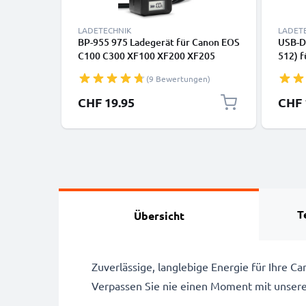
LADETECHNIK
LADET
BP-955 975 Ladegerät für Canon EOS
USB-D
C100 C300 XF100 XF200 XF205
512) 
XF300 XF305 CP910 XH-A1 XL-H1
300D 
(9 Bewertungen)
XM2 Kamera-Akkus von CELLONIC
MV700
CELLO
CHF 19.95
CHF 
T
Übersicht
Zuverlässige, langlebige Energie für Ihre
Verpassen Sie nie einen Moment mit unser