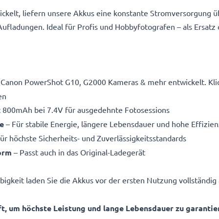
ickelt, liefern unsere Akkus eine konstante Stromversorgung ü
fladungen. Ideal für Profis und Hobbyfotografen – als Ersatz
r Canon PowerShot G10, G2000 Kameras & mehr entwickelt. Klic
en
t 800mAh bei 7.4V für ausgedehnte Fotosessions
e
– Für stabile Energie, längere Lebensdauer und hohe Effizien
ür höchste Sicherheits- und Zuverlässigkeitsstandards
form
– Passt auch in das Original-Ladegerät
igkeit laden Sie die Akkus vor der ersten Nutzung vollständig 
, um höchste Leistung und lange Lebensdauer zu garantie