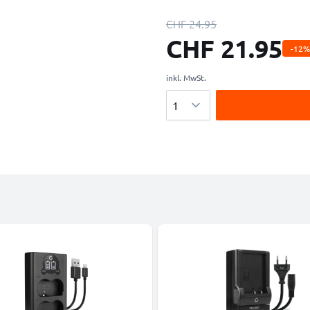
CHF 24.95
CHF 21.95
-12%
inkl. MwSt.
Menge