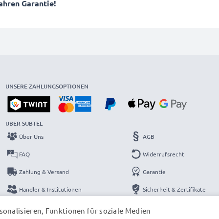
Jahren Garantie!
UNSERE ZAHLUNGSOPTIONEN
ÜBER SUBTEL
Über Uns
AGB
FAQ
Widerrufsrecht
Zahlung & Versand
Garantie
Händler & Institutionen
Sicherheit & Zertifikate
Kataloge
Datenschutzerklärung
onalisieren, Funktionen für soziale Medien