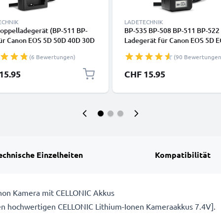
ECHNIK
LADETECHNIK
oppelladegerät (BP-511 BP-
BP-535 BP-508 BP-511 BP-522
für Canon EOS 5D 50D 40D 30D
Ladegerät für Canon EOS 5D 
20D 10D PowerShot G3 G5 G1
50D EOS 40D EOS 30D 300D E
(6 Bewertungen)
(90 Bewertungen
 ZR85 + 1m + USB Kabel von
20D EOS 10D G3 G5 G1 Kamer
NIC
Akkus von CELLONIC
15.95
CHF 15.95
echnische Einzelheiten
Kompatibilität
 Canon Kamera mit CELLONIC Akkus
en hochwertigen CELLONIC Lithium-Ionen Kameraakkus 7.4V].