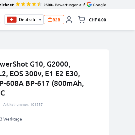
eichnet
2500+
Bewertungen auf
Google
B2B
CHF 0.00
▾
Minikarte um
0
owerShot G10, G2000,
2, EOS 300v, E1 E2 E30,
P-608A BP-617 (800mAh,
IC
Artikelnummer: 101257
2-3 Werktage