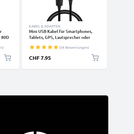
KABEL & ADAPTER
KABEL & 
r
Mini USB Kabel für Smartphones,
2x Mini 
 80D
Tablets, GPS, Lautsprecher oder
Canon E
III
Kopfhörer - Ladekabel und
1200D 80
n)
(54 Bewertungen)
30
Datenkabel 1m 1A PVC schwarz
Mark III
- IFC-
SX530 HS
CHF 7.95
CHF 14
Fotokame
l
Ladekabe