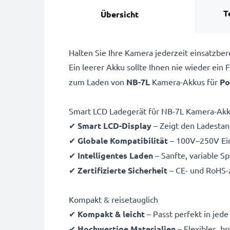
T
Übersicht
Halten Sie Ihre Kamera jederzeit einsatzb
Ein leerer Akku sollte Ihnen nie wieder ein
zum Laden von
NB-7L
Kamera-Akkus für
Po
Smart LCD Ladegerät für NB-7L Kamera-Ak
✔
Smart LCD-Display
– Zeigt den Ladestand
✔
Globale Kompatibilität
– 100V–250V Ein
✔
Intelligentes Laden
– Sanfte, variable S
✔
Zertifizierte Sicherheit
– CE- und RoHS-z
Kompakt & reisetauglich
✔
Kompakt & leicht
– Passt perfekt in jed
✔
Hochwertige Materialien
– Flexibles, b