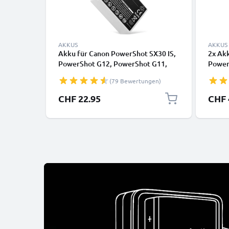
AKKUS
AKKUS
Akku für Canon PowerShot SX30 IS,
2x Ak
PowerShot G12, PowerShot G11,
Power
PowerShot G10, NB7L NB-7L
Power
(79 Bewertungen)
(1050mAh, 7.4V) von CELLONIC
(1050
CHF 22.95
CHF 