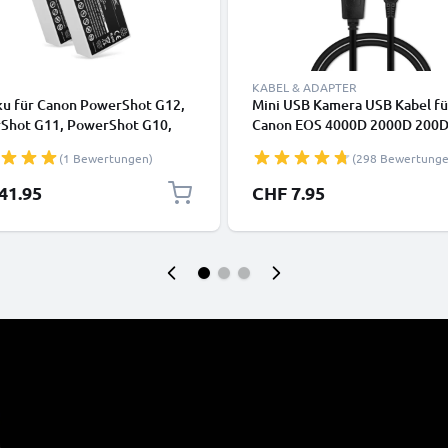
KABEL & ADAPTER
ku für Canon PowerShot G12,
Mini USB Kamera USB Kabel fü
Shot G11, PowerShot G10,
Canon EOS 4000D 2000D 200D
Shot SX30 IS NB-7L
700D 600D 6D Mark II 5D Mark 
(1 Bewertungen)
(298 Bewertunge
mAh, 7.4V) von CELLONIC
EOS M10 PowerShot G7X SX5
IXUS 185 Video-/ Fotokameras 
41.95
CHF 7.95
200U IFC-400PCU IFC-500U
Datenkabel 2.0, PVC Ladekabe