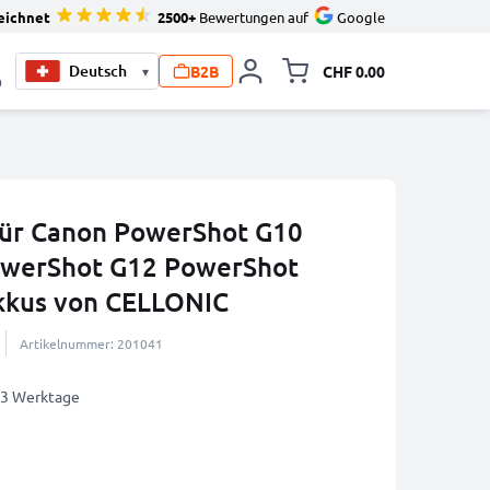
eichnet
2500+
Bewertungen auf
Google
B2B
CHF 0.00
▾
Minikarte um
0
für Canon PowerShot G10
werShot G12 PowerShot
kkus von CELLONIC
Artikelnummer: 201041
2-3 Werktage