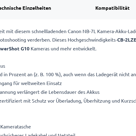
echnische Einzelheiten
Kompatibilität
ereit mit diesem schnellladenden Canon NB-7L Kamera-Akku-La
 Fotoshooting verderben. Dieses Hochgeschwindigkeits-
CB-2LZ
werShot G10
Kameras und mehr entwickelt.
kus
 in Prozent an (z. B. 100 %), auch wenn das Ladegerät nicht an
gang für weltweiten Einsatz
pannung verlängert die Lebensdauer des Akkus
ertifiziert mit Schutz vor Überladung, Überhitzung und Kurzsc
e Kameratasche
ruchsicheres Ladekabel und Netzteil