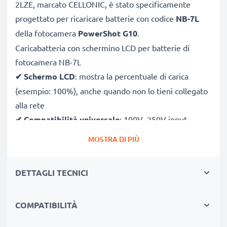
2LZE, marcato CELLONIC, è stato specificamente
progettato per ricaricare batterie con codice
NB-7L
della fotocamera
PowerShot G10
.
Caricabatteria con schermino LCD per batterie di
fotocamera NB-7L
✔
Schermo LCD
: mostra la percentuale di carica
(esempio: 100%), anche quando non lo tieni collegato
alla rete
✔
Compatibilità universale
: 100V–250V input
flessibile, utilizzabile ovunque, in Italia, Europa o fuori
MOSTRA DI PIÙ
Europa
✔
Ricarica intelligente
: la tensione variabile
DETTAGLI TECNICI
aumenta la durata della batteria incrementando la
longevità
COMPATIBILITÀ
✔
Sicurezza certificato
: CE & RoHS con protezione
da corto circuito, sovratensione e surriscaldamento