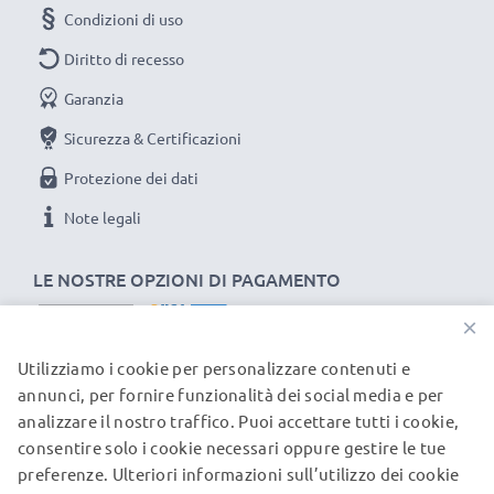
Condizioni di uso
questo caricabatteria intelligente, con schermo
LCD, marcato CELLONIC. Ordina ora, spedizione
Diritto di recesso
rapida e 3 anni di garanzia!
Garanzia
Sicurezza & Certificazioni
Protezione dei dati
Note legali
LE NOSTRE OPZIONI DI PAGAMENTO
×
Utilizziamo i cookie per personalizzare contenuti e
I NOSTRI PARTNER DI SPEDIZIONE
annunci, per fornire funzionalità dei social media e per
analizzare il nostro traffico. Puoi accettare tutti i cookie,
consentire solo i cookie necessari oppure gestire le tue
© subtel.ch 2026
preferenze. Ulteriori informazioni sull’utilizzo dei cookie
Tutti i prezzi sono comprensivi di IVA e al netto dei costi di