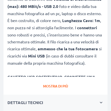
(max): 480 MBit/s - USB 2.0
foto e video dalla tua
macchina fotografica ad un pc, laptop o disco esterno.
È ben costruito, di colore nero,
Lunghezza Cavo: 1m
,
non puzza né si attorciglia facilmente. I
connettori
sono robusti e precisi, s'inseriscono bene e hanno una
schermatura ottimale. Il filo ricarica a una velocità di
ricarica ottimale,
ammesso che la tua fotocamera
si
ricarichi via
Mini USB
(in caso di dubbi consultare il
manuale della propria macchina fotografica).
CAVETTO USB SOSTITUTIVO, CONNETTE UNA
FOTOCAMERA
COL PC O LAPTOP
MOSTRA DI PIÙ
★
per scaricare e
trasferire foto
, video e file da
fotocamera PowerShot G7X verso PC
DETTAGLI TECNICI
★ sincronizzare,
aggiornare firmware
o software