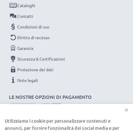
Cataloghi
CAVETTO USB PER FOTOCAMERA CAMCORDER
Contatti
Canon
Condizioni di uso
Materiale del Cavo: PVC
Diritto di recesso
Materiale del Connettore: PVC
Collegamento 1: Mini USB
Garanzia
Collegamento 2: USB A
Sicurezza & Certificazioni
Versione: 2.0
Protezione dei dati
Velocità di trasferimento (max): 480 MBit/s - USB 2.0
Corrente di carica: 1A
Note legali
Lunghezza Cavo: 1m
Colore: nero
LE NOSTRE OPZIONI DI PAGAMENTO
×
Un cavo usb dati / ricarica dall'ottimo rapporto qualità-
Utilizziamo i cookie per personalizzare contenuti e
prezzo!
I NOSTRI PARTNER DI SPEDIZIONE
annunci, per fornire funzionalità dei social media e per