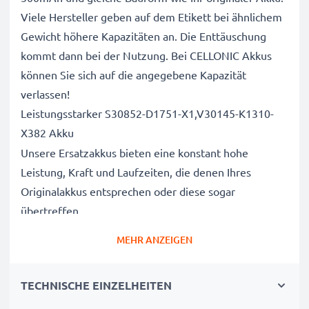
Viele Hersteller geben auf dem Etikett bei ähnlichem
Gewicht höhere Kapazitäten an. Die Enttäuschung
kommt dann bei der Nutzung. Bei CELLONIC Akkus
können Sie sich auf die angegebene Kapazität
verlassen!
Leistungsstarker S30852-D1751-X1,V30145-K1310-
X382 Akku
Unsere Ersatzakkus bieten eine konstant hohe
Leistung, Kraft und Laufzeiten, die denen Ihres
Originalakkus entsprechen oder diese sogar
übertreffen.
Höchste Qualität und Sicherheitsstandards
MEHR ANZEIGEN
Als Batteriespezialisten seit 2004 werden alle unsere
Ersatzbatterien während des gesamten
TECHNISCHE EINZELHEITEN
Produktionsprozesses strengen und rigorosen Tests
unterzogen und entsprechen den höchsten EU-