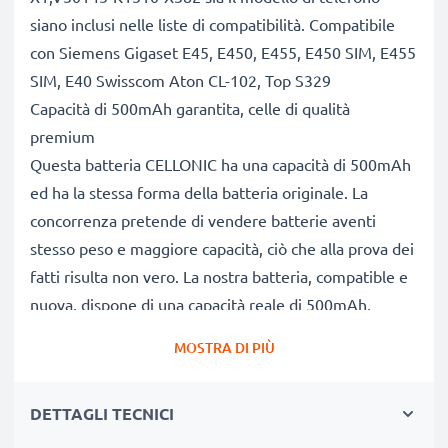
siano inclusi nelle liste di compatibilità. Compatibile
con Siemens Gigaset E45, E450, E455, E450 SIM, E455
SIM, E40 Swisscom Aton CL-102, Top S329
Capacità di 500mAh garantita, celle di qualità
premium
Questa batteria CELLONIC ha una capacità di 500mAh
ed ha la stessa forma della batteria originale. La
concorrenza pretende di vendere batterie aventi
stesso peso e maggiore capacità, ciò che alla prova dei
fatti risulta non vero. La nostra batteria, compatible e
nuova, dispone di una capacità reale di 500mAh,
proprio come pubblicizzato.
MOSTRA DI PIÙ
Grandi prestazioni: batteria S30852-D1751-
X1,V30145-K1310-X382, con una lunga durata di vita
DETTAGLI TECNICI
utile
Le nostre batterie sostitutive forniscono