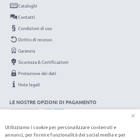
Cataloghi
efficientando e riducendo l’impatto ambientale. Non
importa se usi il tuo telefono fisso/cordless a casa, in
Contatti
ufficio o in azienda: le nostre batterie ti dureranno
Condizioni di uso
tantissimo!
Diritto di recesso
Scegli CELLONIC, scegli la lunga durata, non fare
Garanzia
compromessi sulla qualità: ordina ora!
Sicurezza & Certificazioni
Protezione dei dati
Note legali
LE NOSTRE OPZIONI DI PAGAMENTO
×
Utilizziamo i cookie per personalizzare contenuti e
I NOSTRI PARTNER DI SPEDIZIONE
annunci, per fornire funzionalità dei social media e per