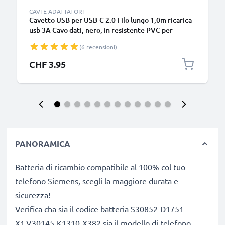
CAVI E ADATTATORI
Cavetto USB per USB-C 2.0 Filo lungo 1,0m ricarica
usb 3A Cavo dati, nero, in resistente PVC per
smartphone (Samsung, Huawei, Google Pixel),
(6 recensioni)
fotocamera Canon, Panasonic Lumix, Sony
connettore tipo C
CHF 3.95
PANORAMICA
Batteria di ricambio compatibile al 100% col tuo
telefono Siemens, scegli la maggiore durata e
sicurezza!
Verifica cha sia il codice batteria S30852-D1751-
X1,V30145-K1310-X382 sia il modello di telefono