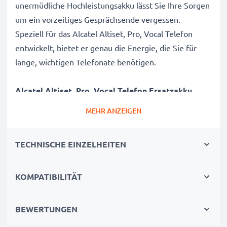
unermüdliche Hochleistungsakku lässt Sie Ihre Sorgen
um ein vorzeitiges Gesprächsende vergessen.
Speziell für das Alcatel Altiset, Pro, Vocal Telefon
entwickelt, bietet er genau die Energie, die Sie für
lange, wichtigen Telefonate benötigen.
Alcatel Altiset, Pro, Vocal Telefon Ersatzakku
C101272,CP15NM,BC101272
MEHR ANZEIGEN
Marke
: CELLONIC Cordless Phone Replacement
Battery
TECHNISCHE EINZELHEITEN
Kapazität
: 600mAh Austauschakku
Spannung
: 3.6V - 3.7V
KOMPATIBILITÄT
Zelltyp
: NiMH Akkupack / Battery Pack
Farbe
: grau
BEWERTUNGEN
Ersetzt / Alternative für
: