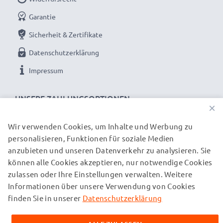
✔ 100% kompatibler Ersatz - Austauschakku für
Garantie
Alcatel C101272,CP15NM,BC101272 Original-Akku
Sicherheit & Zertifikate
Datenschutzerklärung
Lange Akku-Lebensdauer u. geprüfte Zellen: Akku
für Alcatel Telefone
Impressum
✔ Kein Kapazitätsverlust - moderne NiMH Zellen mit
reduziertem Memory-Effekt
UNSERE ZAHLUNGSOPTIONEN
×
✔ Langanhaltend gleichbleibende Leistung -
hochwertige Zellen für bis zu 1000 Ladezyklen
Wir verwenden Cookies, um Inhalte und Werbung zu
personalisieren, Funktionen für soziale Medien
✔ Zertifizierte Sicherheit - Kurzschluss-,
UNSERE VERSANDPARTNER
anzubieten und unseren Datenverkehr zu analysieren. Sie
Überhitzungs- und Überspannungsschutz
können alle Cookies akzeptieren, nur notwendige Cookies
✔ Regelmäßige, umfassende Tests - Jede der
zulassen oder Ihre Einstellungen verwalten. Weitere
© subtel.ch 2026
verbauten Zellen wird vor dem Einbau getestet
Informationen über unsere Verwendung von Cookies
Alle Preise verstehen sich inklusive Mehrwertsteuer und
zuzüglich Versandkosten. Bitte beachten Sie, dass alle
finden Sie in unserer
Datenschutzerklärung
aufgeführten Marken eingetragene Marken ihrer jeweiligen
Ideal als Ersatz-Akku oder Zusatz-Akku – der
Inhaber sind und ausschließlich zur Information über unsere