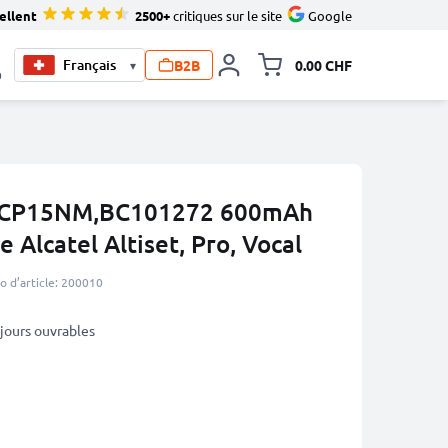
ellent
2500+
critiques sur le site
Google
B2B
0.00 CHF
▾
Toggle minicart, Le pan
0
2,CP15NM,BC101272 600mAh
 Alcatel Altiset, Pro, Vocal
 d’article: 200010
3 jours ouvrables