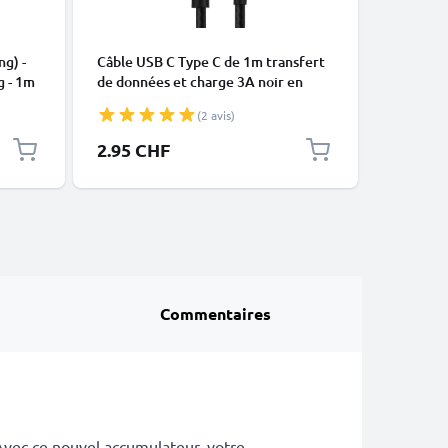
CÂBLES E
ng) -
Câble USB C Type C de 1m transfert
Câble Mi
g - 1m
de données et charge 3A noir en
data et 
Nylon
(2 avis)
2.95 CHF
5.95 C
Commentaires
 Avec ce nouvel accumulateur, votre