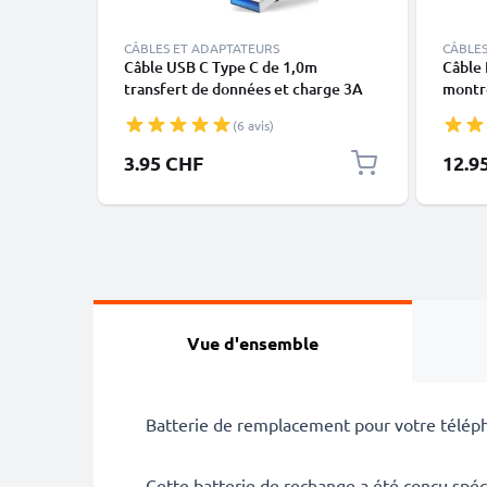
CÂBLES ET ADAPTATEURS
CÂBLES
Câble USB C Type C de 1,0m
Câble 
transfert de données et charge 3A
montre
noir en PVC
X, XS,
(6 avis)
blanc 
3.95 CHF
12.9
Vue d'ensemble
Batterie de remplacement pour votre téléphon
Cette batterie de rechange a été conçu spéc