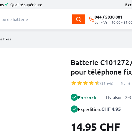
ans
Qualité supérieure
Exc
044 / 5830 881
Lun - Ven: 10:00 - 21:0
s fixes
Batterie C10127
pour téléphone fixe
(21 avis)
Numéro
En stock
Livraison : 2-
CHF 4.95
Expédition:
14.95 CHF