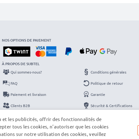
NOS OPTIONS DE PAIEMENT
À PROPOS DE SUBTEL
Qui sommes-nous?
Conditions générales
FAQ
Politique de retour
Paiement et livraison
Garantie
Clients B2B
Sécurité & Certifications
Catalogues
Protection des données
et les publicités, offrir des fonctionnalités de
pter tous les cookies, n’autoriser que les cookies
Contact
Mentions légales
tions sur notre utilisation des cookies, veuillez