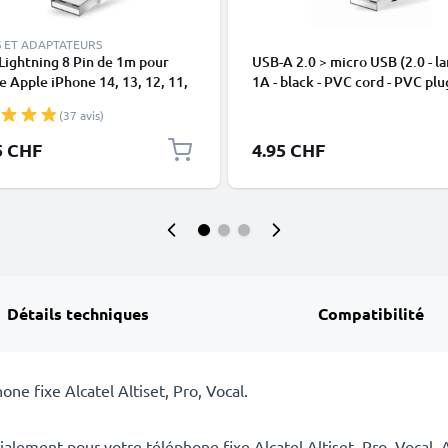
 ET ADAPTATEURS
Lightning 8 Pin de 1m pour
USB-A 2.0 > micro USB (2.0 - la
 Apple iPhone 14, 13, 12, 11,
1A - black - PVC cord - PVC plu
 XR, 8, 7, SE data et charge
(37 avis)
en
5 CHF
4.95 CHF
Détails techniques
Compatibilité
e fixe Alcatel Altiset, Pro, Vocal.
ialement pour votre téléphone fixe Alcatel Altiset, Pro, Vocal.