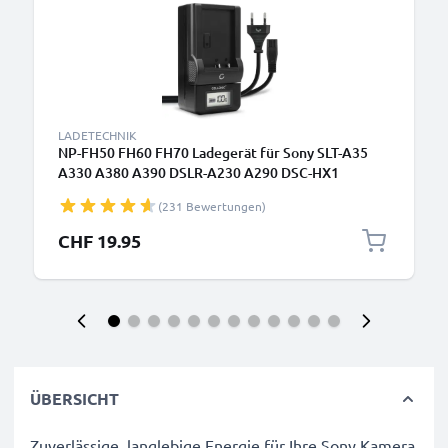
LADETECHNIK
NP-FH50 FH60 FH70 Ladegerät für Sony SLT-A35
A330 A380 A390 DSLR-A230 A290 DSC-HX1
HX100V HX200V HDR-SR11 Kamera-Akkus von
(231 Bewertungen)
CELLONIC
CHF 19.95
ÜBERSICHT
Zuverlässige, langlebige Energie für Ihre Sony Kamera