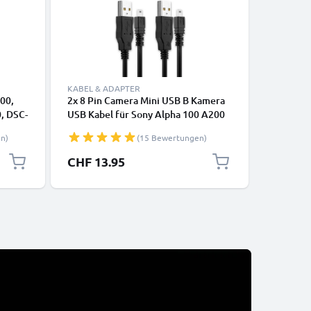
KABEL & ADAPTER
LADETECH
00,
2x 8 Pin Camera Mini USB B Kamera
Netzteil
, DSC-
USB Kabel für Sony Alpha 100 A200
-H7 -H9 
B A
A300 A700 A850 A900 / DSC-H200
W30 -W5
n)
(15 Bewertungen)
n- und
DSC-H300 DSC-H400 Video-/
V3 Strom
Fotokameras - Datenkabel 2.0, PVC
DC-Kupp
CHF 13.95
CHF 24
Ladekabel
Netzadap