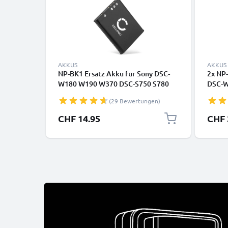
AKKUS
AKKUS
NP-BK1 Ersatz Akku für Sony DSC-
2x NP-
W180 W190 W370 DSC-S750 S780
DSC-W
S950 MHS-CM5 Bloggie MHS-PM1
S780 
(29 Bewertungen)
Webbie - Kamera Ersatzakku -
PM1 W
Kameraakku 770mAh, Batterie
Kamer
Sonder
CHF 14.95
CHF 