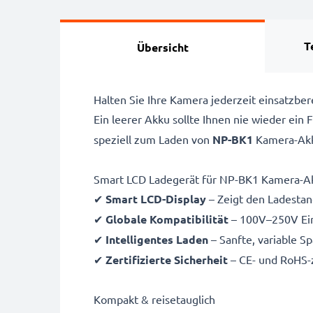
T
Übersicht
Halten Sie Ihre Kamera jederzeit einsatzb
Ein leerer Akku sollte Ihnen nie wieder ein
speziell zum Laden von
NP-BK1
Kamera-Akk
Smart LCD Ladegerät für NP-BK1 Kamera-A
✔
Smart LCD-Display
– Zeigt den Ladestand
✔
Globale Kompatibilität
– 100V–250V Ein
✔
Intelligentes Laden
– Sanfte, variable S
✔
Zertifizierte Sicherheit
– CE- und RoHS-z
Kompakt & reisetauglich