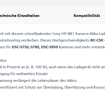
echnische Einzelheiten
Kompatibilität
ereit mit diesem schnellladenden Sony NP-BK1 Kamera-Akku-La
 Fotoshooting verderben. Dieses Hochgeschwindigkeits-
BC-CSK
us für
DSC-S750,-S780, DSC-S950
Kameras und mehr entwicke
kkus
 in Prozent an (z. B. 100 %), auch wenn das Ladegerät nicht an
gang für weltweiten Einsatz
pannung verlängert die Lebensdauer des Akkus
ertifiziert mit Schutz vor Überladung, Überhitzung und Kurzsc