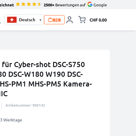
eichnet
2500+
Bewertungen auf
Google
B2B
CHF 0.00
▾
Minikarte um
0
für Cyber-shot DSC-S750
80 DSC-W180 W190 DSC-
HS-PM1 MHS-PM5 Kamera-
IC
Artikelnummer: 900142
2-3 Werktage