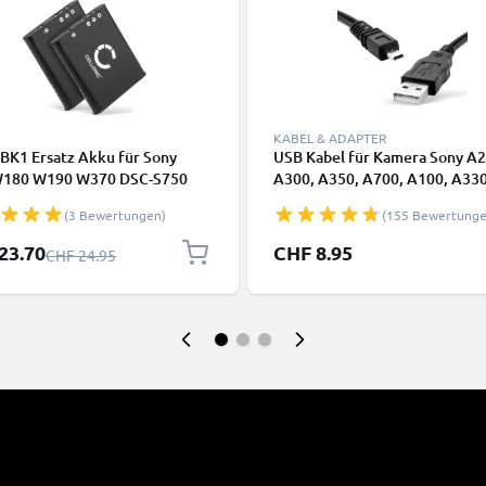
KABEL & ADAPTER
BK1 Ersatz Akku für Sony
USB Kabel für Kamera Sony A2
180 W190 W370 DSC-S750
A300, A350, A700, A100, A330
S950 MHS-CM5 Bloggie MHS-
H90 – 8 Pin Mini USB B auf US
(3 Bewertungen)
(155 Bewertunge
ebbie - Kamera Ersatzakku -
2.0, 1,5 m schwarzes PVC Date
aakku 770mAh, Batterie
Ladekabel von CELLONIC
preis
23.70
CHF 8.95
Regulärer Preis
CHF 24.95