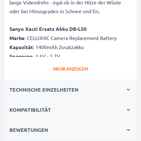
lange Videodrehs - egal ob in der Hitze der Wüste
oder bei Minusgraden in Schnee und Eis.
Sanyo Xacti Ersatz Akku DB-L50
Marke
: CELLONIC Camera Replacement Battery
Kapazität
: 1400mAh Zusatzakku
Spannung
: 3.6V - 3.7V
Zelltyp
: Lithium Ionen Akkupack / Battery Pack
MEHR ANZEIGEN
Abmessungen
: 53.00 x 35.30 x 11.30mm
Farbe
: schwarz
TECHNISCHE EINZELHEITEN
Alternative für / Ersetzt:
DB-L50 Originalakku
KOMPATIBILITÄT
CELLONIC Kamera Akku DB-L50: Power für
hochwertige Fotos. Qualitätsgeprüfter Sanyo Xacti
BEWERTUNGEN
Akku