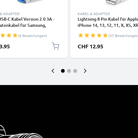
 & ADAPTER
KABEL & ADAPTER
SB-C Kabel Version 2.0 3A -
Lightning 8 Pin Kabel für Appl
atenkabel für Samsung,
iPhone 14, 13, 12, 11, X, XS, XR
, Google Pixel, iPhone,
SE Handy Ladekabel - 1m weiß 
(6 Bewertungen)
(37 Bewertungen
 Panasonic Lumix, Sony,
Datenkabel für Smartphone
 uvm PVC schwarz
3.95
CHF 12.95