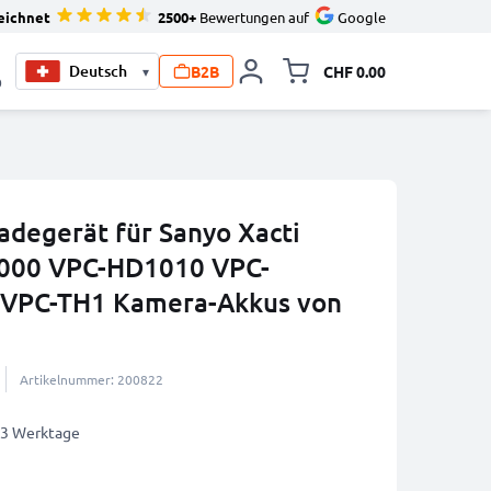
eichnet
2500+
Bewertungen auf
Google
B2B
CHF 0.00
▾
Minikarte um
0
degerät für Sanyo Xacti
000 VPC-HD1010 VPC-
VPC-TH1 Kamera-Akkus von
Artikelnummer: 200822
2-3 Werktage