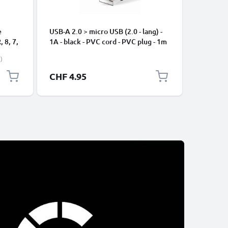
e
USB-A 2.0 > micro USB (2.0 - lang) -
USB C Ty
, 8, 7,
1A - black - PVC cord - PVC plug - 1m
Apple iP
-
Pro, 16 P
)
Samsung 
Google Pi
CHF 4.95
CHF 2.
XL Xiaom
Pro+, No
13 3A Sc