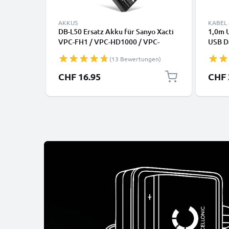
AKKUS
KABEL
DB-L50 Ersatz Akku für Sanyo Xacti
1,0m U
VPC-FH1 / VPC-HD1000 / VPC-
USB D
HD1010 / VPC-HD2000 / VPC-
Huawei
(13 Bewertungen)
HD2000A - Kamera Ersatzakku DB-
Canon,
L50 - Kameraakku 1400mAh,
GoPro
CHF 16.95
CHF 
Batterie