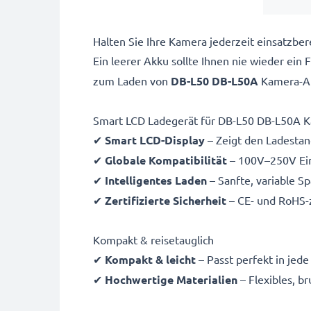
Halten Sie Ihre Kamera jederzeit einsatzb
Ein leerer Akku sollte Ihnen nie wieder ein
zum Laden von
DB-L50 DB-L50A
Kamera-A
Smart LCD Ladegerät für DB-L50 DB-L50A 
✔
Smart LCD-Display
– Zeigt den Ladestand
✔
Globale Kompatibilität
– 100V–250V Ein
✔
Intelligentes Laden
– Sanfte, variable S
✔
Zertifizierte Sicherheit
– CE- und RoHS-z
Kompakt & reisetauglich
✔
Kompakt & leicht
– Passt perfekt in jed
✔
Hochwertige Materialien
– Flexibles, b