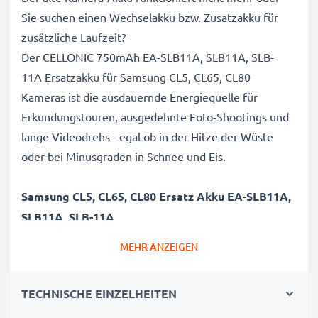
Sie suchen einen Wechselakku bzw. Zusatzakku für
zusätzliche Laufzeit?
Der CELLONIC 750mAh EA-SLB11A, SLB11A, SLB-
11A Ersatzakku für Samsung CL5, CL65, CL80
Kameras ist die ausdauernde Energiequelle für
Erkundungstouren, ausgedehnte Foto-Shootings und
lange Videodrehs - egal ob in der Hitze der Wüste
oder bei Minusgraden in Schnee und Eis.
Samsung CL5, CL65, CL80 Ersatz Akku EA-SLB11A,
SLB11A, SLB-11A
Marke
: CELLONIC Camera Replacement Battery
MEHR ANZEIGEN
Kapazität
: 750mAh Zusatzakku
Spannung
: 3.6V - 3.7V
TECHNISCHE EINZELHEITEN
Zelltyp
: Lithium Ionen Akkupack / Battery Pack