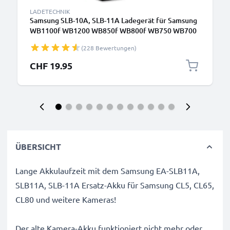
LADETECHNIK
Samsung SLB-10A, SLB-11A Ladegerät für Samsung
WB1100f WB1200 WB850f WB800f WB750 WB700
WB600 WB500 WB350f WB250f WB200f EX1 EX2f
(228 Bewertungen)
L100 Kamera-Akkus von CELLONIC
CHF 19.95
ÜBERSICHT
Lange Akkulaufzeit mit dem Samsung EA-SLB11A,
SLB11A, SLB-11A Ersatz-Akku für Samsung CL5, CL65,
CL80 und weitere Kameras!
Der alte Kamera-Akku funktioniert nicht mehr oder