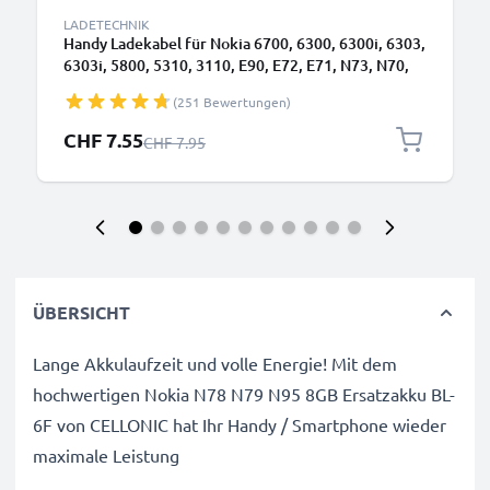
LADETECHNIK
Handy Ladekabel für Nokia 6700, 6300, 6300i, 6303,
6303i, 5800, 5310, 3110, E90, E72, E71, N73, N70,
N8 Smartphone - 0.5A / 500mA 2.0mm Ladegerät
(251 Bewertungen)
1.10m, Handyladekabel
Sonderpreis
CHF 7.55
Regulärer Preis
CHF 7.95
ÜBERSICHT
Lange Akkulaufzeit und volle Energie! Mit dem
hochwertigen Nokia N78 N79 N95 8GB Ersatzakku BL-
6F von CELLONIC hat Ihr Handy / Smartphone wieder
maximale Leistung