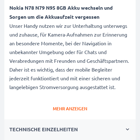
Nokia N78 N79 N95 8GB Akku wechseln und
Sorgen um die Akkuaufzeit vergessen
Unser Handy nutzen wir zur Unterhaltung unterwegs
und zuhause, für Kamera-Aufnahmen zur Erinnerung
an besondere Momente, bei der Navigation in
unbekannter Umgebung oder für Chats und
Verabredungen mit Freunden und Geschäftspartnern.
Daher ist es wichtig, dass der mobile Begleiter
jederzeit funktiontiert und mit einer sicheren und
langelebigen Stromversorgung ausgestattet ist.
Der CELLONIC Nokia N78 N79 N95 8GB Wechselakku
MEHR ANZEIGEN
wurde mit diesem Hintergrund speziell für das N78
N79 N95 8GB Handy / Smartphone entwickelt.
TECHNISCHE EINZELHEITEN
Mit diesem, neuen Akku hat Ihr Mobiltelefon mehr als
genug Power für die täglichen, kleinen und großen