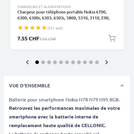
CHARGEURS ET ALIMENTATIONS
Chargeur pour téléphone portable Nokia 6700,
6300, 6300i, 6303, 6303i, 5800, 5310, 3110, E90,
E72, E71, N73, N70, N8 - Alimentation 0.5A / 500mA
(251 avis)
smartphone, Cordon / Câble de Charge 1.10m
Prix spécial
7.55 CHF
Prix normal
7.95 CHF
VUE D'ENSEMBLE
Batterie pour smartphone Nokia N78 N79 N95 8GB.
Retrouvez les performances maximales de votre
smartphone avec la batterie interne de
remplacement haute qualité de CELLONIC
.
La batterie de rechange haute capacité est