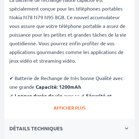
spécialement conçue pour les téléphones portables
Nokia N78 N79 N95 8GB. Ce nouvel accumulateur
vous assure que votre téléphone portable a assez de
puissance pour les petites et grandes tâches de la vie
quotidienne. Vous pourrez enfin profiter de vos
applications gourmandes comme les applications de
jeux vidéo et streaming vidéo.
✔ Batterie de Rechange de très bonne Qualité avec
une grande
Capacité: 1200mAh
✔
Longue durée de vie
avec sa ✔
Sécurité et
Fiabilité Garanties contre
: Courts-Circuits,
AFFICHER PLUS
Surchauffes, Surtensions
✔ Chaque Cellules sont séparement testées et
DÉTAILS TECHNIQUES
contrôlées par des professionels compétants