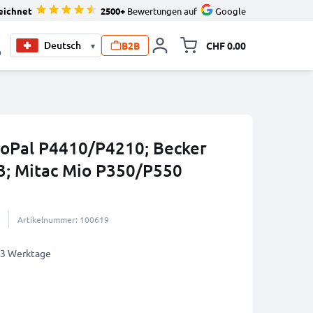
eichnet
2500+
Bewertungen auf
Google
B2B
CHF 0.00
▾
Minikarte um
0
GoPal P4410/P4210; Becker
3; Mitac Mio P350/P550
Artikelnummer: 100619
2-3 Werktage