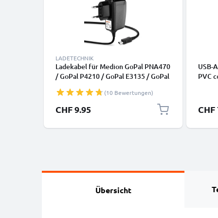
LADETECHNIK
Ladekabel für Medion GoPal PNA470
USB-A 
/ GoPal P4210 / GoPal E3135 / GoPal
PVC co
P4420 / GoPal E3115 / GoPal
(10 Bewertungen)
PNA210T GPS Navigator - Mini USB
Ladegerät , 1A / 1000mA Ladekabel
CHF 9.95
CHF 
1.1m - Netzteil, Steckdose
T
Übersicht