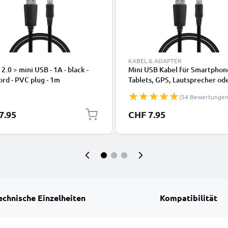
KABEL & ADAPTER
2.0 > mini USB - 1A - black -
Mini USB Kabel für Smartphon
rd - PVC plug - 1m
Tablets, GPS, Lautsprecher od
Kopfhörer - Ladekabel und
(54 Bewertungen
Datenkabel 1m 1A PVC schwa
7.95
CHF 7.95
echnische Einzelheiten
Kompatibilität