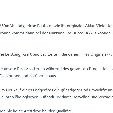
1250mAh und gleiche Bauform wie Ihr originaler Akku. Viele Her
schung kommt dann bei der Nutzung. Bei subtel Akkus können S
e Leistung, Kraft und Laufzeiten, die denen Ihres Originalakk
alle unsere Ersatzbatterien während des gesamten Produktionsp
EU-Normen und darüber hinaus.
um Neukauf eines Endgerätes die günstigere und umweltfreundl
 Sie Ihren ökologischen Fußabdruck durch Recycling und Vermei
n Sie keine Abstriche bei der Qualität!