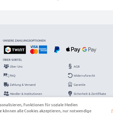
UNSERE ZAHLUNGSOPTIONEN
ÜBER SUBTEL
Über Uns
AGB
FAQ
Widerrufsrecht
Zahlung & Versand
Garantie
Händler & Institutionen
Sicherheit & Zertifikate
Kataloge
Datenschutzerklärung
onalisieren, Funktionen für soziale Medien
e können alle Cookies akzeptieren, nur notwendige
Kontakt
Impressum