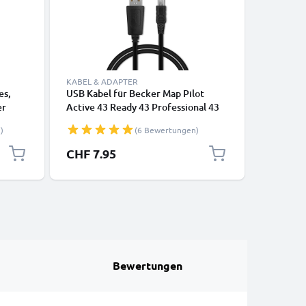
KABEL & ADAPTER
LADETECH
es,
USB Kabel für Becker Map Pilot
KFZ Lade
er
Active 43 Ready 43 Professional 43
Active 4
Mamba 4 Becker Traffic Assist Z101
Mamba 4 
)
(6 Bewertungen)
rz
Z099 - Ladekabel 1m 1A PVC
Z099 - 1
Datenkabel schwarz
Ladegerä
Sonderpr
CHF 7.95
CHF 8.
Stecker
Bewertungen