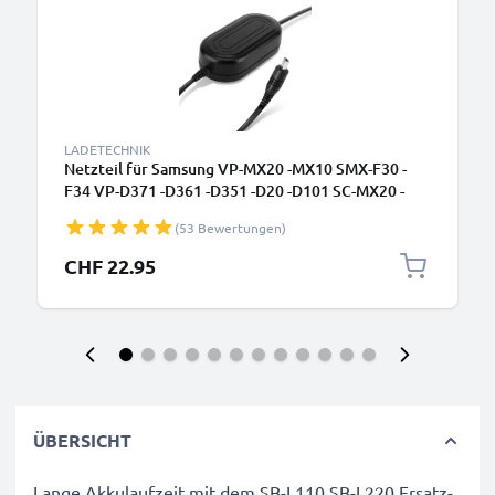
LADETECHNIK
Netzteil für Samsung VP-MX20 -MX10 SMX-F30 -
F34 VP-D371 -D361 -D351 -D20 -D101 SC-MX20 -
L906 -DX103 -D353 VP-DC171 -DC161 VP-DX100
(53 Bewertungen)
Stromkabel AC Adapter AA-E6A AA-E7 AA-E8 AA-
E9 DC-Kuppler – Dummy-Akku – Netzadapter von
CHF 22.95
subtel
ÜBERSICHT
Lange Akkulaufzeit mit dem SB-L110 SB-L220 Ersatz-