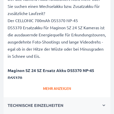
Sie suchen einen Wechselakku bzw. Zusatzakku für
zusätzliche Laufzeit?
Der CELLONIC 700mAh DS5370 NP-45
DS5370 Ersatzakku für Maginon SZ 24 SZ Kameras ist
die ausdauernde Energiequelle für Erkundungstouren,
ausgedehnte Foto-Shootings und lange Videodrehs -
egal ob in der Hitze der Wüste oder bei Minusgraden
in Schnee und Eis.
Maginon SZ 24 SZ Ersatz Akku DS5370 NP-45
DS5370
Marke
: CELLONIC Camera Replacement Battery
MEHR ANZEIGEN
Kapazität
: 700mAh Zusatzakku
Spannung
: 3.6V - 3.7V
TECHNISCHE EINZELHEITEN
Zelltyp
: Lithium Ionen Akkupack / Battery Pack