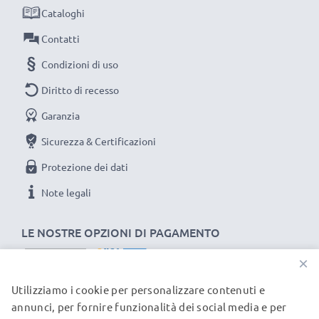
Cataloghi
La scelta ecosostenibile che ti fa anche risparmiare
Sostituisci la batteria, non la macchina fotografica! È la
Contatti
scelta più intelligente e più ecosostenibile che tu
Condizioni di uso
possa fare, efficientando e riducendo l’impatto
Diritto di recesso
ambientale e gli scarti superflui.
Garanzia
Scegli CELLONIC, scegli la lunga durata e l'efficienza,
non fare compromessi sulla qualità: ordina ora!
Sicurezza & Certificazioni
Protezione dei dati
Note legali
LE NOSTRE OPZIONI DI PAGAMENTO
×
Utilizziamo i cookie per personalizzare contenuti e
I NOSTRI PARTNER DI SPEDIZIONE
annunci, per fornire funzionalità dei social media e per