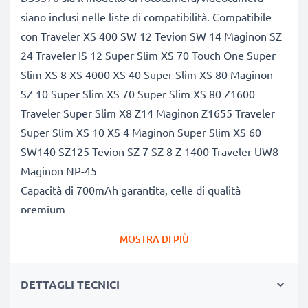
siano inclusi nelle liste di compatibilità. Compatibile
con Traveler XS 400 SW 12 Tevion SW 14 Maginon SZ
24 Traveler IS 12 Super Slim XS 70 Touch One Super
Slim XS 8 XS 4000 XS 40 Super Slim XS 80 Maginon
SZ 10 Super Slim XS 70 Super Slim XS 80 Z1600
Traveler Super Slim X8 Z14 Maginon Z1655 Traveler
Super Slim XS 10 XS 4 Maginon Super Slim XS 60
SW140 SZ125 Tevion SZ 7 SZ 8 Z 1400 Traveler UW8
Maginon NP-45
Capacità di 700mAh garantita, celle di qualità
premium
Questa batteria CELLONIC ha una capacità di 700mAh
MOSTRA DI PIÙ
ed ha la stessa forma della batteria originale. La
concorrenza pretende di vendere batterie aventi
DETTAGLI TECNICI
stesso peso e maggiore capacità, ciò che alla prova dei
fatti risulta non vero. La nostra batteria, compatible e