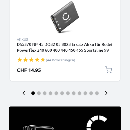
AKKUS
DS5370 NP-45 DO32 05 8023 Ersatz Akku für Rollei
Powerflex 240 600 400 440 450 455 Sportsline 99
RCP-7325XS X-8 XS-10 Flexline 250 - Kamera
(44 Bewertungen)
Ersatzakku - Kameraakku 700mAh, Batterie
CHF 14.95