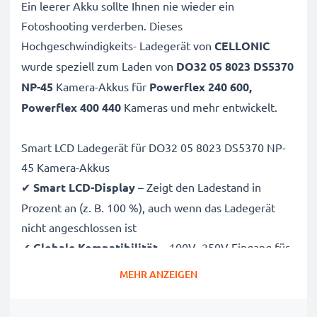
Ein leerer Akku sollte Ihnen nie wieder ein
Fotoshooting verderben. Dieses
Hochgeschwindigkeits-
Ladegerät von
CELLONIC
wurde speziell zum Laden von
DO32 05 8023 DS5370
NP-45
Kamera-Akkus für
Powerflex 240 600,
Powerflex 400 440
Kameras und mehr entwickelt.
Smart LCD Ladegerät für DO32 05 8023 DS5370 NP-
45 Kamera-Akkus
✔
Smart LCD-Display
– Zeigt den Ladestand in
Prozent an (z. B. 100 %), auch wenn das Ladegerät
nicht angeschlossen ist
✔
Globale Kompatibilität
– 100V–250V Eingang für
weltweiten Einsatz
MEHR ANZEIGEN
✔
Intelligentes Laden
– Sanfte, variable Spannung
verlängert die Lebensdauer des Akkus