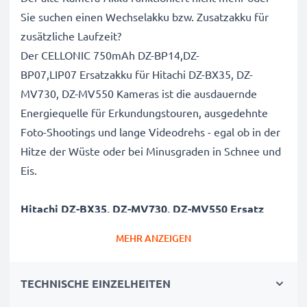
Sie suchen einen Wechselakku bzw. Zusatzakku für
zusätzliche Laufzeit?
Der CELLONIC 750mAh DZ-BP14,DZ-
BP07,LIP07 Ersatzakku für Hitachi DZ-BX35, DZ-
MV730, DZ-MV550 Kameras ist die ausdauernde
Energiequelle für Erkundungstouren, ausgedehnte
Foto-Shootings und lange Videodrehs - egal ob in der
Hitze der Wüste oder bei Minusgraden in Schnee und
Eis.
Hitachi DZ-BX35, DZ-MV730, DZ-MV550 Ersatz
Akku DZ-BP14,DZ-BP07,LIP07
MEHR ANZEIGEN
Marke
: CELLONIC Camera Replacement Battery
Kapazität
: 750mAh Zusatzakku
TECHNISCHE EINZELHEITEN
Spannung
: 7.2V - 7.4V