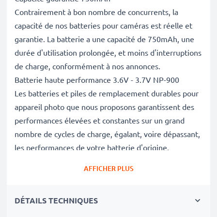
Contrairement à bon nombre de concurrents, la
capacité de nos batteries pour caméras est réelle et
garantie. La batterie a une capacité de 750mAh, une
durée d'utilisation prolongée, et moins d'interruptions
de charge, conformément à nos annonces.
Batterie haute performance 3.6V - 3.7V NP-900
Les batteries et piles de remplacement durables pour
appareil photo que nous proposons garantissent des
performances élevées et constantes sur un grand
nombre de cycles de charge, égalant, voire dépassant,
les performances de votre batterie d'origine.
Excellentes normes de qualité et sécurité
AFFICHER PLUS
En tant que spécialistes de piles et batteries depuis
2004, chacune de nos piles de remplacement pour
DÉTAILS TECHNIQUES
caméras on fait l'objet de contrôles de qualité stricts
et rigoureux afin de respecter les normes de l'UE et