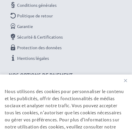
et une garantie de 3 ans !
Conditions générales
Politique de retour
Garantie
Sécurité & Certifications
Protection des données
Mentions légales
NOS OPTIONS DE PAIEMENT
×
Nous utilisons des cookies pour personnaliser le contenu
et les publicités, offrir des fonctionnalités de médias
NOS PARTENAIRES DE LIVRAISON
sociaux et analyser notre trafic. Vous pouvez accepter
tous les cookies, n’autoriser que les cookies nécessaires
ou gérer vos préférences. Pour plus d’informations sur
© subtel.ch 2026
notre utilisation des cookies, veuillez consulter notre
Tous les prix incluent la TVA et excluent les frais de port.