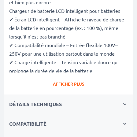
et bien plus encore.
Chargeur de batterie LCD intelligent pour batteries
✔ Écran LCD intelligent – Affiche le niveau de charge
de la batterie en pourcentage (ex. : 100 %), même
lorsqu’il n’est pas branché
✔ Compatibilité mondiale – Entrée flexible 100V–
250V pour une utilisation partout dans le monde
✔ Charge intelligente – Tension variable douce qui
prolonge la durée de vie de la batterie
✔ Sécurité certifiée – Conforme aux normes CE et
AFFICHER PLUS
RoHS, avec protection contre la surcharge, la
surchauffe et les courts-circuits
DÉTAILS TECHNIQUES
Compact et prêt pour le voyage
✔ Compact et léger – Se glisse parfaitement dans
votre sac photo
COMPATIBILITÉ
✔ Matériaux durables de qualité – Comprend un câble