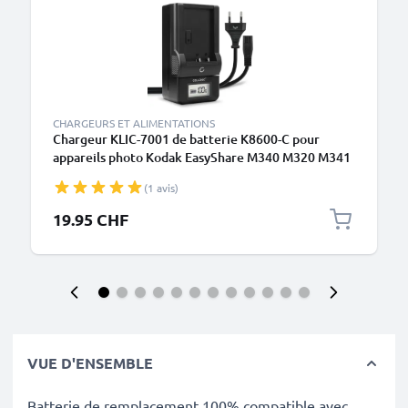
CHARGEURS ET ALIMENTATIONS
Chargeur KLIC-7001 de batterie K8600-C pour
appareils photo Kodak EasyShare M340 M320 M341
M753 M853 M863 EasyShare V570 V550 V610 V705
(1 avis)
de CELLONIC
19.95 CHF
VUE D'ENSEMBLE
Batterie de remplacement 100% compatible avec