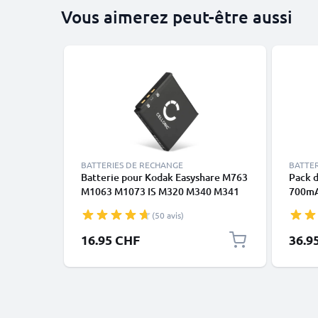
Vous aimerez peut-être aussi
BATTERIES DE RECHANGE
BATTE
Batterie pour Kodak Easyshare M763
Pack d
M1063 M1073 IS M320 M340 M341
700mA
M753 M853 M863 M893 IS KLIC-7001
EasyS
(50 avis)
700mAh de CELLONIC
M863,
M340, 
16.95 CHF
36.9
d'alim