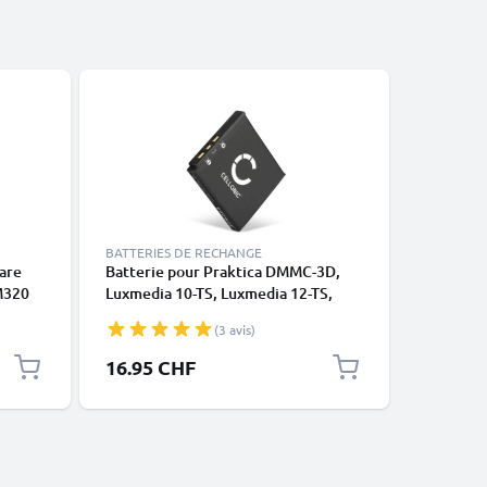
BATTERIES DE RECHANGE
CÂBLES E
are
Batterie pour Praktica DMMC-3D,
Câble U-
M320
Luxmedia 10-TS, Luxmedia 12-TS,
appareil
7001
KLIC-7001 700mAh de CELLONIC
Z650 Z71
(3 avis)
Z8612 IS
V10003 
16.95 CHF
9.95 C
transfer