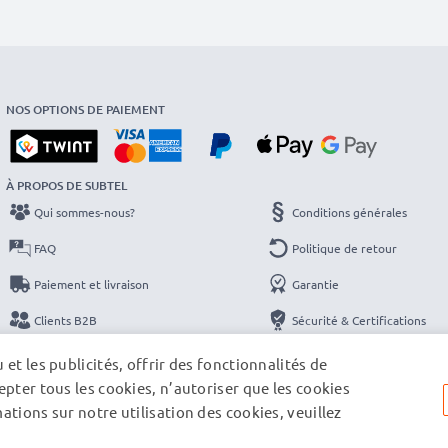
NOS OPTIONS DE PAIEMENT
À PROPOS DE SUBTEL
Qui sommes-nous?
Conditions générales
FAQ
Politique de retour
Paiement et livraison
Garantie
Clients B2B
Sécurité & Certifications
Catalogues
Protection des données
et les publicités, offrir des fonctionnalités de
pter tous les cookies, n’autoriser que les cookies
Contact
Mentions légales
tions sur notre utilisation des cookies, veuillez