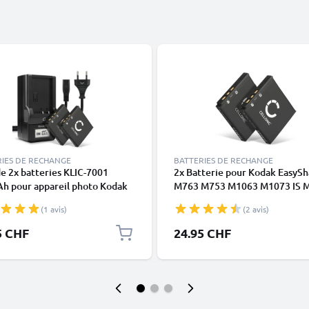
RIES DE RECHANGE
BATTERIES DE RECHANGE
e 2x batteries KLIC-7001
2x Batterie pour Kodak EasySh
h pour appareil photo Kodak
M763 M753 M1063 M1073 IS 
hare M763, M753, M893 IS,
M340 M341 M853 M863 KLIC-
(1 avis)
(2 avis)
 M853, Kodak KLIC-7001,
700mAh de CELLONIC
M320 - Avec chargeur et câble
5 CHF
24.95 CHF
entation