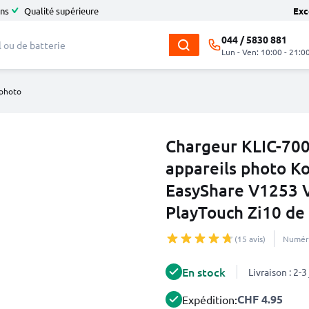
ans
Qualité supérieure
Exc
044 / 5830 881
Lun - Ven: 10:00 - 21:0
 photo
Chargeur KLIC-700
appareils photo Ko
EasyShare V1253 
PlayTouch Zi10 d
(15 avis)
Numéro
En stock
Livraison : 2-
CHF 4.95
Expédition: