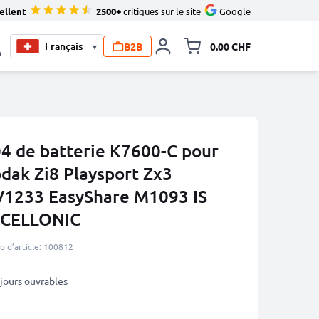
ellent
2500+
critiques sur le site
Google
B2B
0.00 CHF
▾
Toggle minicart, Le pan
0
4 de batterie K7600-C pour
dak Zi8 Playsport Zx3
V1233 EasyShare M1093 IS
e CELLONIC
 d’article: 100812
3 jours ouvrables