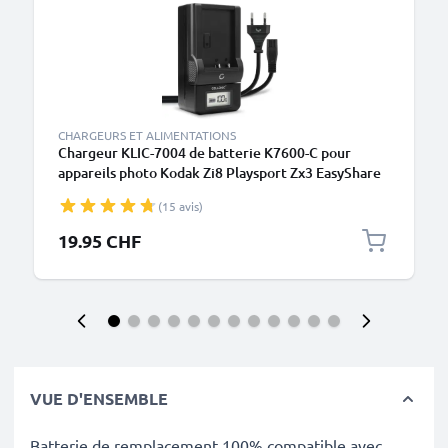
CHARGEURS ET ALIMENTATIONS
Chargeur KLIC-7004 de batterie K7600-C pour
appareils photo Kodak Zi8 Playsport Zx3 EasyShare
V1253 V1233 EasyShare M1093 IS PlayTouch Zi10
(15 avis)
de CELLONIC
19.95 CHF
VUE D'ENSEMBLE
Batterie de remplacement 100% compatible avec