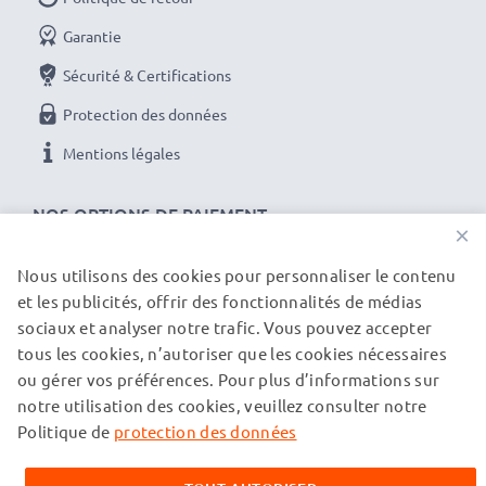
Garantie
Sécurité & Certifications
Protection des données
Mentions légales
NOS OPTIONS DE PAIEMENT
×
Nous utilisons des cookies pour personnaliser le contenu
et les publicités, offrir des fonctionnalités de médias
NOS PARTENAIRES DE LIVRAISON
sociaux et analyser notre trafic. Vous pouvez accepter
tous les cookies, n’autoriser que les cookies nécessaires
ou gérer vos préférences. Pour plus d’informations sur
© subtel.ch 2026
notre utilisation des cookies, veuillez consulter notre
Tous les prix incluent la TVA et excluent les frais de port.
Veuillez noter que toutes les marques citées sont des
Politique de
protection des données
marques déposées de leurs propriétaires respectifs et sont
mentionnées sur nos pages web uniquement pour fournir des