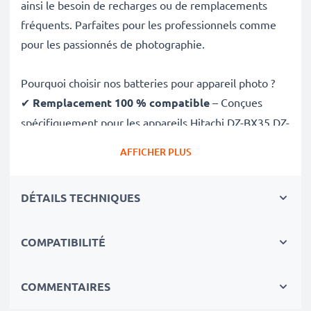
ainsi le besoin de recharges ou de remplacements
fréquents. Parfaites pour les professionnels comme
pour les passionnés de photographie.
Pourquoi choisir nos batteries pour appareil photo ?
✔
Remplacement 100 % compatible
– Conçues
spécifiquement pour les appareils Hitachi DZ-BX35 DZ-
BX37 DZ-GX20 DZ-GX25 et plus. Cliquez sur l’onglet
AFFICHER PLUS
Compatibilités pour la liste complète
✔
Capacité garantie de 1440mAh
– Fournit
DÉTAILS TECHNIQUES
1440mAh 7.4V pour de longues séances photo avec
moins de recharges
✔
Technologie Lithium Ion premium
– Pour une
COMPATIBILITÉ
puissance stable, une durée de vie prolongée et des
performances efficaces, même après de nombreuses
COMMENTAIRES
charges