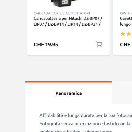
CARICABATTERIE E ALIMENTATORI
CAVI E
Caricabatteria per Hitachi DZ-BP07 /
Cavett
LIP07 / DZ-BP14 / LIP14 / DZ-BP21 /
lungo 
LIP21 Batterie per fotocamera
nero, 
marca CELLONIC
smart
Google
CHF 19.95
CHF 
Panas
tipo C
Panoramica
Affidabilità e lunga durata per la tua fotoca
Fotografa senza interruzioni e fastidi con l
analogiche o bridge + videocamere.