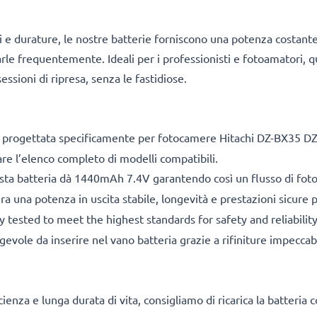
i e durature, le nostre batterie forniscono una potenza costant
carle frequentemente. Ideali per i professionisti e fotoamatori, q
essioni di ripresa, senza le fastidiose.
 progettata specificamente per fotocamere Hitachi DZ-BX35 D
are l’elenco completo di modelli compatibili.
ta batteria dà 1440mAh 7.4V garantendo così un flusso di foto 
ra una potenza in uscita stabile, longevità e prestazioni sicure
 tested to meet the highest standards for safety and reliabilit
gevole da inserire nel vano batteria grazie a rifiniture impecca
cienza e lunga durata di vita, consigliamo di ricarica la batteria