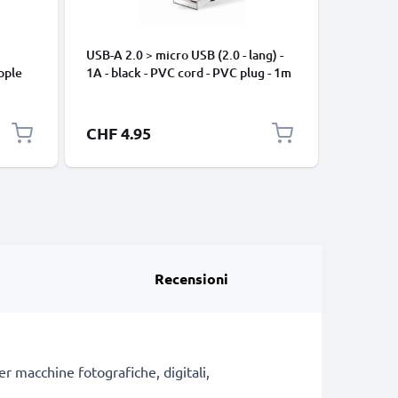
USB-A 2.0 > micro USB (2.0 - lang) -
Cavo USB
pple
1A - black - PVC cord - PVC plug - 1m
iPhone 17
, 8, 7,
Pro Max, 
arica
Samsung 
Google Pi
CHF 4.95
CHF 2.
XL Xiaom
Pro+, No
13 3A ca
Recensioni
r macchine fotografiche, digitali,