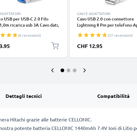
 ADATTATORI
CAVI E ADATTATORI
o USB per USB-C 2.0 Filo
Cavo USB 2.0 con connettore
1,0m ricarica usb 3A Cavo dati,
Lightning 8 Pin per telefono A
in resistente PVC per
iPhone 14, 13, 12, 11, X, XS, XR
(6 recensioni)
(37 recensioni)
phone (Samsung, Huawei,
SE filo di 1m cavetto dati & ric
 Pixel), fotocamera Canon,
in bianco per cellulare
3.95
CHF 12.95
onic Lumix, Sony connettore
Dettagli tecnici
Compatibilità
mera Hitachi grazie alle batterie CELLONIC.
a nostra potente batteria CELLONIC 1440mAh 7.4V Ioni di Litio pe