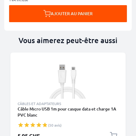
AJOUTER AU PANIER
Vous aimerez peut-être aussi
M
CÂBLES ET ADAPTATEURS
Câble Micro USB 1m pour casque data et charge 1A
PVC blanc
(50 avis)
5.95 CHF