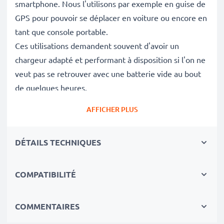
smartphone. Nous l'utilisons par exemple en guise de
GPS pour pouvoir se déplacer en voiture ou encore en
tant que console portable.
Ces utilisations demandent souvent d'avoir un
chargeur adapté et performant à disposition si l'on ne
veut pas se retrouver avec une batterie vide au bout
de quelques heures.
AFFICHER PLUS
Pourquoi mon chargeur ne charge pas mon
téléphone
LG K11, 10, 8 / V10 / G4
?
DÉTAILS TECHNIQUES
Vous avez déjà remarqué que lors que vous utilisiez
votre téléphone portable, la charge de votre batterie
n'augmente pas ou très peu? Cela provient
COMPATIBILITÉ
certainement de l'ampérage. Grâce à la vitesse de
charge élevée du chargeur 1A / 1000mA, votre
COMMENTAIRES
smartphone est chargé en peu de temps et prêt à