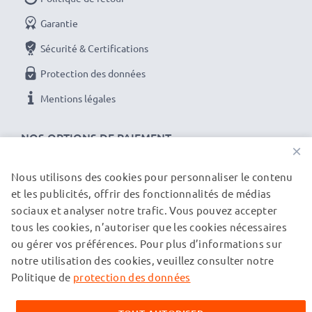
Garantie
AC Adapter / Power Supply
Marque:
subtel Battery charger
Sécurité & Certifications
Connecteur 1
: Micro USB
Protection des données
Tension de sortie / Output Volt
: 5V
Mentions légales
Ampérage de Sortie / Output ampère
: 1A /
1000mA
NOS OPTIONS DE PAIEMENT
Puissance / Power Watt
: 5W
×
Longueur de câble
: 1.1m
Nous utilisons des cookies pour personnaliser le contenu
et les publicités, offrir des fonctionnalités de médias
NOS PARTENAIRES DE LIVRAISON
Commandez facilement votre chargeur neuf en
sociaux et analyser notre trafic. Vous pouvez accepter
ligne
tous les cookies, n’autoriser que les cookies nécessaires
ou gérer vos préférences. Pour plus d’informations sur
© subtel.ch 2026
notre utilisation des cookies, veuillez consulter notre
Tous les prix incluent la TVA et excluent les frais de port.
Garantie du fabricant 3 ans :
Le chargeur subtel est
Veuillez noter que toutes les marques citées sont des
Politique de
protection des données
synonyme de sécurité certifiée et de normes de
marques déposées de leurs propriétaires respectifs et sont
mentionnées sur nos pages web uniquement pour fournir des
qualité élevées - vous en profitez avec une garantie