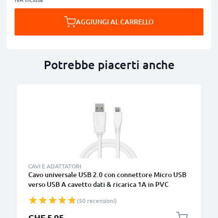
AGGIUNGI AL CARRELLO
Potrebbe piacerti anche
B
CAVI E ADATTATORI
Cavo universale USB 2.0 con connettore Micro USB
verso USB A cavetto dati & ricarica 1A in PVC
bianco
(50 recensioni)
CHF 5.95