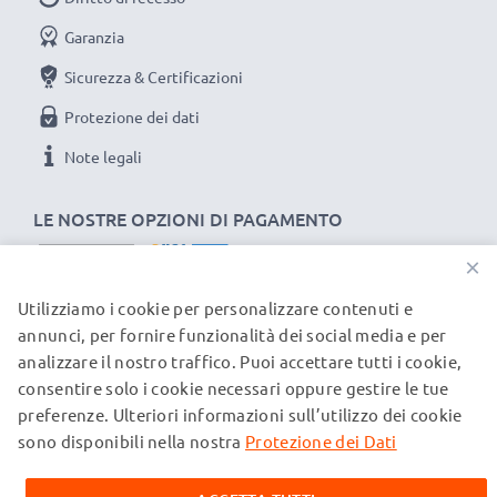
Potenza / Power Watt: 5W
Garanzia
Sicurezza & Certificazioni
Protezione dei dati
Note legali
LE NOSTRE OPZIONI DI PAGAMENTO
×
Utilizziamo i cookie per personalizzare contenuti e
I NOSTRI PARTNER DI SPEDIZIONE
annunci, per fornire funzionalità dei social media e per
analizzare il nostro traffico. Puoi accettare tutti i cookie,
consentire solo i cookie necessari oppure gestire le tue
© subtel.ch 2026
preferenze. Ulteriori informazioni sull’utilizzo dei cookie
Tutti i prezzi sono comprensivi di IVA e al netto dei costi di
spedizione. Si prega di notare che tutti i marchi citati sono
sono disponibili nella nostra
Protezione dei Dati
marchi registrati dei rispettivi proprietari e vengono
menzionati sulle nostre pagine web esclusivamente per