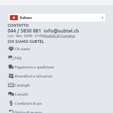
pila
✔ Ricarica la tua batteria conformemente alla sua
tensione di esercizio
▾
✔ Filo resistente e flessibile, ma che non si aggroviglia
CONTATTO
044 / 5830 881
info@subtel.ch
+ Materiale piacevole al tatto
Lun - Ven: 10:00 - 21:00
Modulo di Contatto
✔ Sicurezza certificata: protezione da corto circuito,
CHI SIAMO SUBTEL
surriscaldamento e sovratensione
Chi siamo
FAQ
Caricatore subtel: un caricabatterie dall’ottimo
rapporto qualità-prezzo
Pagamento e spedizione
Rivenditori e istituzioni
AC Adapter / Power Supply:
Cataloghi
Marca: subtel
Contatti
Collegamento 1: Micro USB
Tensione di uscita / Output Volt: 5V
Condizioni di uso
Amperaggio / Output ampere: 1A / 1000mA
Diritto di recesso