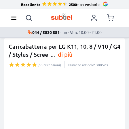
Eccellente
2500+
recensioni su
044 / 5830 881
·
Lun - Ven: 10:00 - 21:00
Caricabatteria per LG K11, 10, 8 / V10 / G4
/ Stylus / Scree
...
di più
(68 recensioni)
Numero articolo: 300523