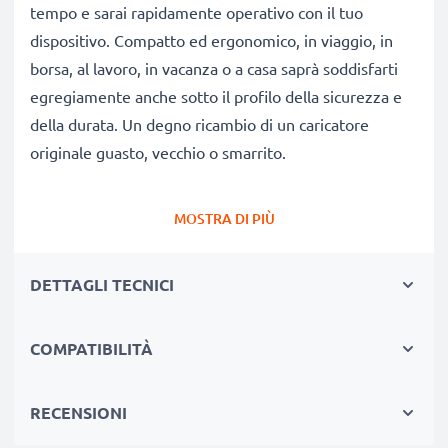
tempo e sarai rapidamente operativo con il tuo
dispositivo. Compatto ed ergonomico, in viaggio, in
borsa, al lavoro, in vacanza o a casa saprà soddisfarti
egregiamente anche sotto il profilo della sicurezza e
della durata. Un degno ricambio di un caricatore
originale guasto, vecchio o smarrito.
Autonomia e flessibilità:
un caricatore che fa bene
MOSTRA DI PIÙ
alla tua batteria
✔ Tempi di ricarica ridotti, senza spiacevoli pause per
DETTAGLI TECNICI
ricaricare
✔ Qualità costruttive modernissime: efficiente,
COMPATIBILITÀ
leggero, che non scalda né ingombra
✔ Non stressa le celle: test approfonditi delle
componenti evitano un rapido logorio delle celle,
RECENSIONI
favorendo una ridotta usura e una lunga vita utile della