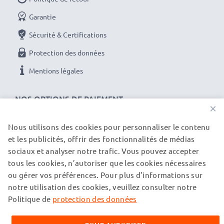
Garantie
Sécurité & Certifications
Protection des données
Mentions légales
NOS OPTIONS DE PAIEMENT
×
Nous utilisons des cookies pour personnaliser le contenu
et les publicités, offrir des fonctionnalités de médias
NOS PARTENAIRES DE LIVRAISON
sociaux et analyser notre trafic. Vous pouvez accepter
tous les cookies, n’autoriser que les cookies nécessaires
ou gérer vos préférences. Pour plus d’informations sur
© subtel.ch 2026
notre utilisation des cookies, veuillez consulter notre
Tous les prix incluent la TVA et excluent les frais de port.
Veuillez noter que toutes les marques citées sont des
Politique de
protection des données
marques déposées de leurs propriétaires respectifs et sont
mentionnées sur nos pages web uniquement pour fournir des