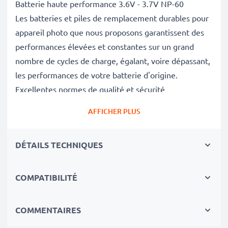
Batterie haute performance 3.6V - 3.7V NP-60
Les batteries et piles de remplacement durables pour
appareil photo que nous proposons garantissent des
performances élevées et constantes sur un grand
nombre de cycles de charge, égalant, voire dépassant,
les performances de votre batterie d'origine.
Excellentes normes de qualité et sécurité
En tant que spécialistes de piles et batteries depuis
AFFICHER PLUS
2004, chacune de nos piles de remplacement pour
caméras on fait l'objet de contrôles de qualité stricts
DÉTAILS TECHNIQUES
et rigoureux afin de respecter les normes de l'UE et
de les dépasser.
Indispensable pour tout équipement photo
COMPATIBILITÉ
Ces batteries de remplacement pour appareils photo
constituent une source d'énergie fiable pour les
COMMENTAIRES
séances photo ou vidéo intensives et prolongées. Elles