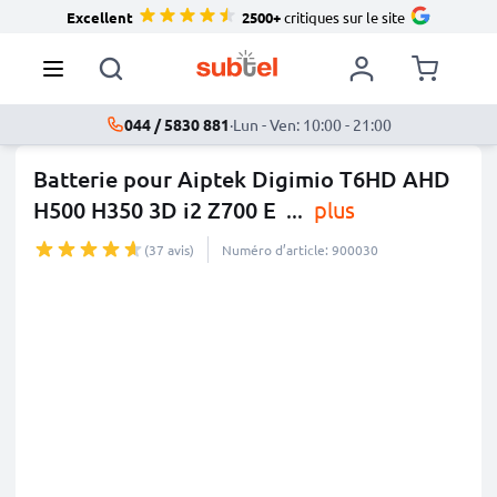
Excellent
2500+
critiques sur le site
044 / 5830 881
·
Lun - Ven: 10:00 - 21:00
Batterie pour Aiptek Digimio T6HD AHD
H500 H350 3D i2 Z700 E
...
plus
(37 avis)
Numéro d’article: 900030