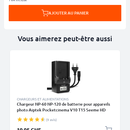
AJOUTER AU PANIER
Vous aimerez peut-être aussi
CHARGEURS ET ALIMENTATIONS
Chargeur NP-60 NP-120 de batterie pour appareils
photo Aiptek Pocketcinema V10 T15 Seeme HD
PocketDV 5700 8700 8800 LE DDV-V1 H100 T200
(9 avis)
Z100 LE / Pro de CELLONIC
19.95 CHF