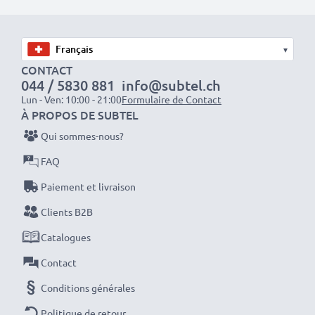
sont parfaites comme batteries principales,
secondaires, de secours, de rechange, de réserve ou
supplémentaires pour les professionnels et les
▾
amateurs.
CONTACT
044 / 5830 881
info@subtel.ch
Lun - Ven: 10:00 - 21:00
Formulaire de Contact
Optez pour CELLONIC et ne faites aucun compromis
À PROPOS DE SUBTEL
sur la qualité. Passez votre commande dès maintenant
Qui sommes-nous?
!
FAQ
Paiement et livraison
Clients B2B
Catalogues
Contact
Conditions générales
Politique de retour