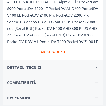
AHD H135 AHD H250 AHD T8 Aiptek3D i2 PocketCam
8900 PocketDV 8800 LE PocketDV AHD200 PocketDV
V100 LE PocketDV Z100 Pro PocketDV Z200 Pro
SeeMe HD Action HD AHD Z500 PLUS PocketDV 8800
neo (Serial BNL) PocketDV H100 AHD 300 PLUS AHD
Z7 PocketDV 6800 LE (Serial BNO) PocketDV 8700
PocketDV DDV-V1 PocketDV T200 PocketDV Z100 LE
PocketDV Z200 LE PocketDV Z300 HD-V
MOSTRA DI PIÙ
PowerWalker DV PW-V3
Capacità di 1180mAh garantita, celle di qualità
DETTAGLI TECNICI
premium
Questa batteria CELLONIC ha una capacità di
1180mAh ed ha la stessa forma della batteria
COMPATIBILITÀ
originale. La concorrenza pretende di vendere batterie
aventi stesso peso e maggiore capacità, ciò che alla
RECENSIONI
prova dei fatti risulta non vero. La nostra batteria,