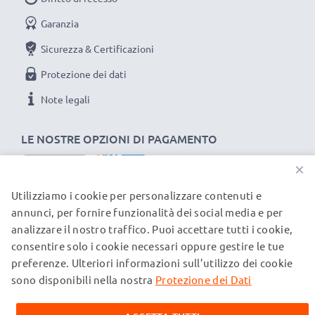
Sostituisci la batteria, non la macchina fotografica! È la
Garanzia
scelta più intelligente e più ecosostenibile che tu
possa fare, efficientando e riducendo l’impatto
Sicurezza & Certificazioni
ambientale e gli scarti superflui.
Protezione dei dati
Scegli CELLONIC, scegli la lunga durata e l'efficienza,
Note legali
non fare compromessi sulla qualità: ordina ora!
LE NOSTRE OPZIONI DI PAGAMENTO
×
Utilizziamo i cookie per personalizzare contenuti e
I NOSTRI PARTNER DI SPEDIZIONE
annunci, per fornire funzionalità dei social media e per
analizzare il nostro traffico. Puoi accettare tutti i cookie,
consentire solo i cookie necessari oppure gestire le tue
© subtel.ch 2026
preferenze. Ulteriori informazioni sull’utilizzo dei cookie
Tutti i prezzi sono comprensivi di IVA e al netto dei costi di
spedizione. Si prega di notare che tutti i marchi citati sono
sono disponibili nella nostra
Protezione dei Dati
marchi registrati dei rispettivi proprietari e vengono
menzionati sulle nostre pagine web esclusivamente per