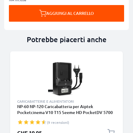
AGGIUNGI AL CARRELLO
Potrebbe piacerti anche
CARICABATTERIE E ALIMENTATORI
NP-60 NP-120 Caricabatteria per Aiptek
Pocketcinema V10 T15 Seeme HD PocketDV 5700
8700 8800 LE DDV-V1 H100 T200 Z100 LE / Pro
(9 recensioni)
Batterie per fotocamera marca CELLONIC
CHF 19.95