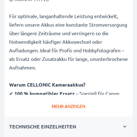
Für optimale, langanhaltende Leistung entwickelt,
liefern unsere Akkus eine konstante Stromversorgung
über längere Zeiträume und verringern so die
Notwendigkeit häufiger Akkuwechsel oder
Aufladungen. Ideal für Profis und Hobbyfotografen –
als Ersatz oder Zusatzakku für lange, ununterbrochene
Aufnahmen.
Warum CELLONIC Kameraakkus?
✔
100 % kompatibler Ersatz
– Speziell für Canon
550EX, Mark IV Kameras & mehr entwickelt. Klicken
MEHR ANZEIGEN
Sie oben auf „Kompatibilität“, um die vollständige
Liste passender Modele zu sehen
TECHNISCHE EINZELHEITEN
✔
Garantierte 2400mAh Kapazität
– Liefert
2400mAh bei 11.1V für ausgedehnte Fotosessions