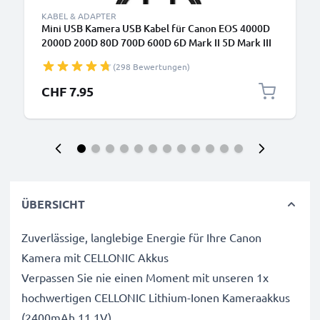
KABEL & ADAPTER
Mini USB Kamera USB Kabel für Canon EOS 4000D
2000D 200D 80D 700D 600D 6D Mark II 5D Mark III
EOS M10 PowerShot G7X SX530 IXUS 185 Video-/
(298 Bewertungen)
Fotokameras - IFC-200U IFC-400PCU IFC-500U
Datenkabel 2.0, PVC Ladekabel
CHF 7.95
ÜBERSICHT
Zuverlässige, langlebige Energie für Ihre Canon
Kamera mit CELLONIC Akkus
Verpassen Sie nie einen Moment mit unseren 1x
hochwertigen CELLONIC Lithium-Ionen Kameraakkus
(2400mAh 11.1V).