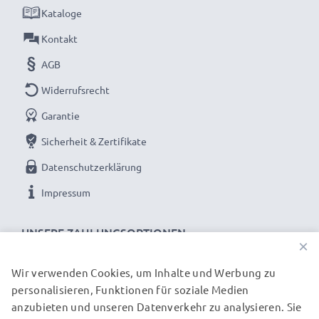
Kataloge
Jeder CELLONIC Akku wird streng geprüft, um
Kontakt
höchste Leistung und lange Lebensdauer zu
garantieren.
AGB
Jetzt bestellen – Schnelle Lieferung & 3 Jahren
Widerrufsrecht
Garantie!
Garantie
Sicherheit & Zertifikate
Datenschutzerklärung
Impressum
UNSERE ZAHLUNGSOPTIONEN
×
Wir verwenden Cookies, um Inhalte und Werbung zu
personalisieren, Funktionen für soziale Medien
UNSERE VERSANDPARTNER
anzubieten und unseren Datenverkehr zu analysieren. Sie