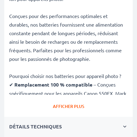
Conçues pour des performances optimales et
durables, nos batteries fournissent une alimentation
constante pendant de longues périodes, réduisant
ainsi le besoin de recharges ou de remplacements
fréquents. Parfaites pour les professionnels comme
pour les passionnés de photographie.
Pourquoi choisir nos batteries pour appareil photo ?
✔
Remplacement 100 % compatible
– Conçues
spécifiquement pour les appareils Canon 550EX, Mark
IV et plus. Cliquez sur l’onglet Compatibilités pour la
AFFICHER PLUS
liste complète
✔
Capacité garantie de 2400mAh
– Fournit
DÉTAILS TECHNIQUES
2400mAh 11.1V pour de longues séances photo avec
moins de recharges