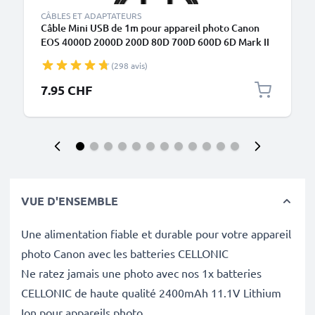
CÂBLES ET ADAPTATEURS
Câble Mini USB de 1m pour appareil photo Canon
EOS 4000D 2000D 200D 80D 700D 600D 6D Mark II
5D Mark III EOS M10 PowerShot G7X SX530 IXUS
(298 avis)
185 transfert de données 1A noir PVC
7.95 CHF
VUE D'ENSEMBLE
Une alimentation fiable et durable pour votre appareil
photo Canon avec les batteries CELLONIC
Ne ratez jamais une photo avec nos 1x batteries
CELLONIC de haute qualité 2400mAh 11.1V Lithium
Ion pour appareils photo.