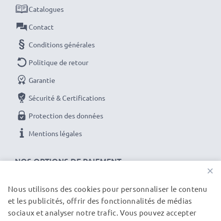
REMARQUE :
Pour des performances optimales et
Catalogues
une plus longue durée de vie, chargez complètement
Contact
les batteries avant leur première utilisation.
Conditions générales
Chaque batterie CELLONIC est soumise à des tests
Politique de retour
stricts pour garantir des performances élevées et
Garantie
une alimentation durable. Commandez maintenant
Sécurité & Certifications
pour une livraison rapide et une garantie de 3 ans !
Protection des données
Mentions légales
NOS OPTIONS DE PAIEMENT
×
Nous utilisons des cookies pour personnaliser le contenu
et les publicités, offrir des fonctionnalités de médias
NOS PARTENAIRES DE LIVRAISON
sociaux et analyser notre trafic. Vous pouvez accepter