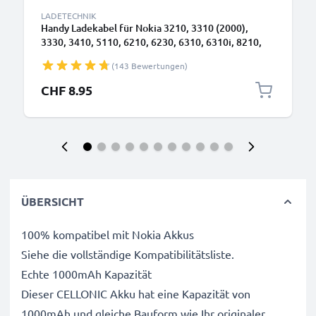
LADETECHNIK
Handy Ladekabel für Nokia 3210, 3310 (2000),
3330, 3410, 5110, 6210, 6230, 6310, 6310i, 8210,
8310, 8810, 8850 Smartphone - 0.5A / 500mA
(143 Bewertungen)
3.5mm Ladegerät 1.4m, Handyladekabel
CHF 8.95
ÜBERSICHT
100% kompatibel mit Nokia Akkus
Siehe die vollständige Kompatibilitätsliste.
Echte 1000mAh Kapazität
Dieser CELLONIC Akku hat eine Kapazität von
1000mAh und gleiche Bauform wie Ihr originaler