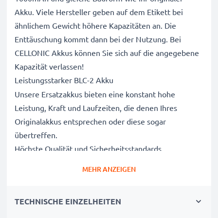
Akku. Viele Hersteller geben auf dem Etikett bei
ähnlichem Gewicht höhere Kapazitäten an. Die
Enttäuschung kommt dann bei der Nutzung. Bei
CELLONIC Akkus können Sie sich auf die angegebene
Kapazität verlassen!
Leistungsstarker BLC-2 Akku
Unsere Ersatzakkus bieten eine konstant hohe
Leistung, Kraft und Laufzeiten, die denen Ihres
Originalakkus entsprechen oder diese sogar
übertreffen.
Höchste Qualität und Sicherheitsstandards
Als Batteriespezialisten seit 2004 werden alle unsere
MEHR ANZEIGEN
Ersatzbatterien während des gesamten
Produktionsprozesses strengen und rigorosen Tests
TECHNISCHE EINZELHEITEN
unterzogen und entsprechen den höchsten EU-
Normen und darüber hinaus.