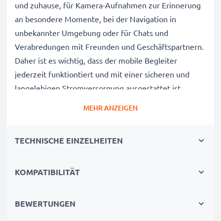
und zuhause, für Kamera-Aufnahmen zur Erinnerung
an besondere Momente, bei der Navigation in
unbekannter Umgebung oder für Chats und
Verabredungen mit Freunden und Geschäftspartnern.
Daher ist es wichtig, dass der mobile Begleiter
jederzeit funktiontiert und mit einer sicheren und
langelebigen Stromversorgung ausgestattet ist.
MEHR ANZEIGEN
Der CELLONIC Nokia N86 8MP, N85, C7-00, X7-00,
Oro, 701 Wechselakku wurde mit diesem Hintergrund
TECHNISCHE EINZELHEITEN
speziell für das N86 8MP, N85, C7-00, X7-00, Oro, 701
Handy / Smartphone entwickelt.
Mit diesem, neuen Akku hat Ihr Mobiltelefon mehr als
KOMPATIBILITÄT
genug Power für die täglichen, kleinen und großen
Herausforderungen.
BEWERTUNGEN