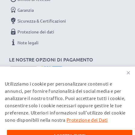
Garanzia
Sicurezza & Certificazioni
Protezione dei dati
Note legali
LE NOSTRE OPZIONI DI PAGAMENTO
×
Utilizziamo i cookie per personalizzare contenuti e
I NOSTRI PARTNER DI SPEDIZIONE
annunci, per fornire funzionalità dei social media e per
analizzare il nostro traffico. Puoi accettare tutti i cookie,
consentire solo i cookie necessari oppure gestire le tue
© subtel.ch 2026
preferenze. Ulteriori informazioni sull’utilizzo dei cookie
Tutti i prezzi sono comprensivi di IVA e al netto dei costi di
spedizione. Si prega di notare che tutti i marchi citati sono
sono disponibili nella nostra
Protezione dei Dati
marchi registrati dei rispettivi proprietari e vengono
menzionati sulle nostre pagine web esclusivamente per