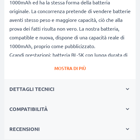
1000mAh ed ha la stessa forma della batteria
originale. La concorrenza pretende di vendere batterie
aventi stesso peso e maggiore capacità, ciò che alla
prova dei fatti risulta non vero. La nostra batteria,
compatible e nuova, dispone di una capacità reale di
1000mAh, proprio come pubblicizzato.
Grandi prestazioni: batteria BL-5K con lunga durata di
vita utile
MOSTRA DI PIÙ
Le nostre batterie sostitutive forniscono
continuamente altissime performance in termini di
DETTAGLI TECNICI
potenza & autonomia. Le prestazioni eguagliano o
superano quelle della vecchia batteria originale Nokia
del tuo telefono, raggiungendo una lunga durata di
COMPATIBILITÀ
vita. Usa il tuo smartphone senza più l'ansia di doverlo
frequentemente ricaricare.
RECENSIONI
Qualità superiore & alti standard di sicurezza +