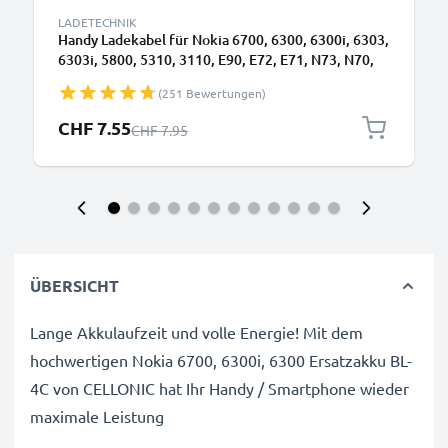
LADETECHNIK
Handy Ladekabel für Nokia 6700, 6300, 6300i, 6303,
6303i, 5800, 5310, 3110, E90, E72, E71, N73, N70,
N8 Smartphone - 0.5A / 500mA 2.0mm Ladegerät
(251 Bewertungen)
1.10m, Handyladekabel
Sonderpreis
CHF 7.55
Regulärer Preis
CHF 7.95
ÜBERSICHT
Lange Akkulaufzeit und volle Energie! Mit dem
hochwertigen Nokia 6700, 6300i, 6300 Ersatzakku BL-
4C von CELLONIC hat Ihr Handy / Smartphone wieder
maximale Leistung