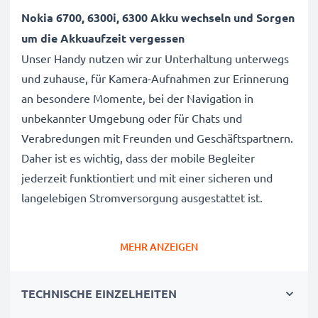
Nokia 6700, 6300i, 6300 Akku wechseln und Sorgen
um die Akkuaufzeit vergessen
Unser Handy nutzen wir zur Unterhaltung unterwegs
und zuhause, für Kamera-Aufnahmen zur Erinnerung
an besondere Momente, bei der Navigation in
unbekannter Umgebung oder für Chats und
Verabredungen mit Freunden und Geschäftspartnern.
Daher ist es wichtig, dass der mobile Begleiter
jederzeit funktiontiert und mit einer sicheren und
langelebigen Stromversorgung ausgestattet ist.
Der CELLONIC Nokia 6700, 6300i, 6300 Wechselakku
MEHR ANZEIGEN
wurde mit diesem Hintergrund speziell für das 6700,
6300i, 6300 Handy / Smartphone entwickelt.
TECHNISCHE EINZELHEITEN
Mit diesem, neuen Akku hat Ihr Mobiltelefon mehr als
genug Power für die täglichen, kleinen und großen